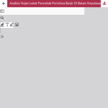
Analisis Hujan Lebat Penyebab Peristiwa Banjir Di Batam Kepulauan Riau (Studi Kasus: 30 November 2023)