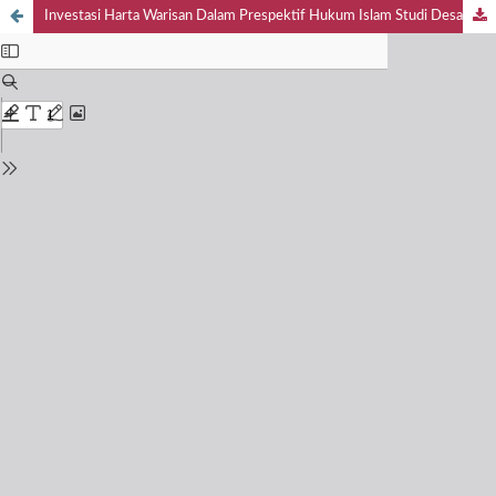
Investasi Harta Warisan Dalam Prespektif Hukum Islam Studi Desa Pulo Bandring