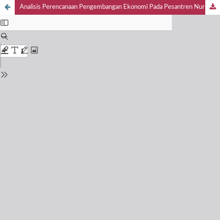
Analisis Perencanaan Pengembangan Ekonomi Pada Pesantren Nurul Islam Jember