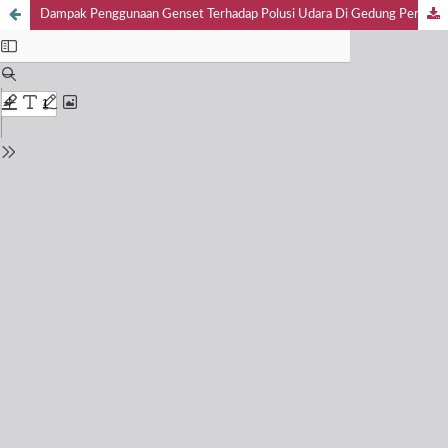
Dampak Penggunaan Genset Terhadap Polusi Udara Di Gedung PerkantoranJakarta