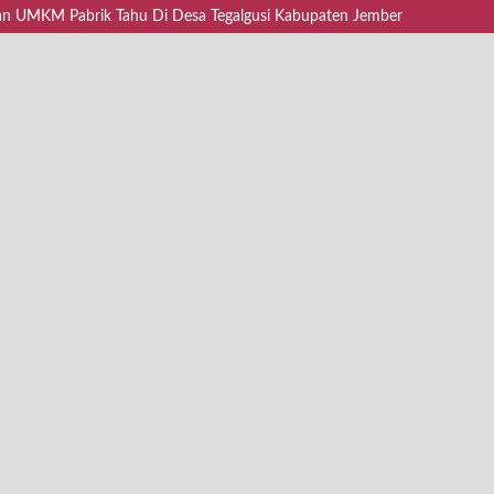
ualan UMKM Pabrik Tahu Di Desa Tegalgusi Kabupaten Jember