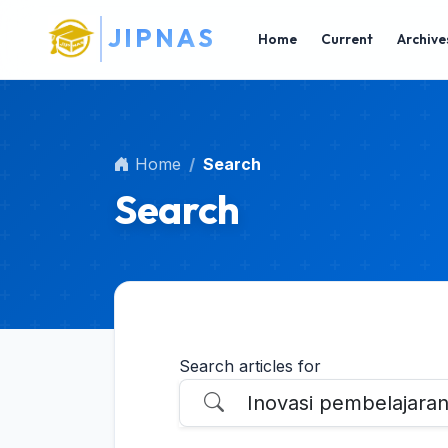
Main Navigation
J
I
P
N
A
S
Main Content
Home
Current
Archive
Sidebar
Home
Search
Search
Search articles for