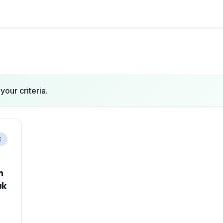
your criteria.
E
n
uk