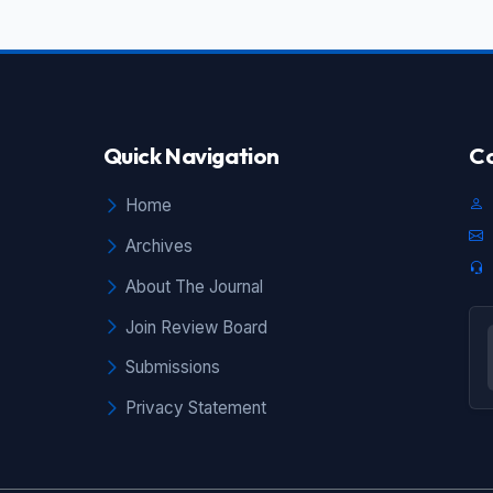
an
tif
ih
an
an
an
Quick Navigation
Co
ru
uk
as
Home
ya
Archives
am
ah
About The Journal
un
Join Review Board
an
ap
Submissions
ya
Privacy Statement