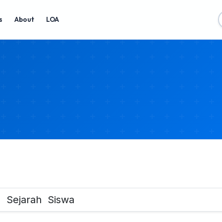
s
About
LOA