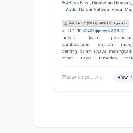
Aditya Nusi, Dimastian Hamsah,
Abdul Haidar Palowa, Abdul Maji
Vol. 2 No. 2 (2024): JIPNAS - Agustus
DOI:
10.59435/jipnas.v2i2.330
Inovasi dalam perencana
pembelajaran sejarah menja
penting dalam upaya meningkatk
minat siswa terhadap mate
pelajaran yang sering diangg
monoton dan kurang menarik. Artik
View
2024-08-28
51-54
ini membahas berbagai meto
inovatif yang dapat diterapkan gu
dalam merancang pembelajar
sejarah yang lebih interaktif, relev
dan bermakna bagi siswa. Melal
pendekatan seperti pembelajar
berbasis proyek, penggunaan med
digital, serta integrasi cerita d