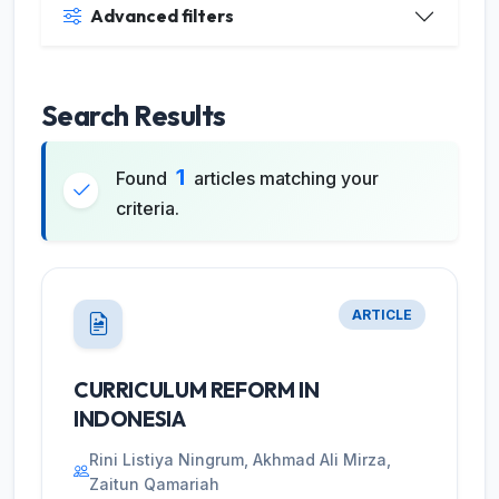
Advanced filters
Search Results
1
Found
articles matching your
criteria.
ARTICLE
CURRICULUM REFORM IN
INDONESIA
Rini Listiya Ningrum, Akhmad Ali Mirza,
Zaitun Qamariah