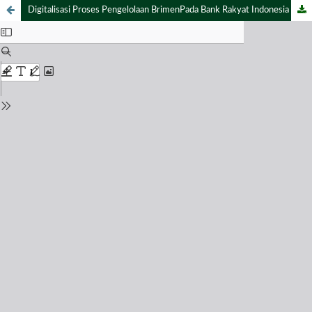
Digitalisasi Proses Pengelolaan BrimenPada Bank Rakyat Indonesia (BRI) Unit Sempusari