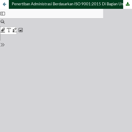
Penertiban Administrasi Berdasarkan ISO 9001:2015 Di Bagian Umum Perumda Kahyangan Jember