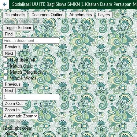
Sosialisasi UU ITE Bagi Siswa SMKN 1 Kisaran Dalam Persiapan