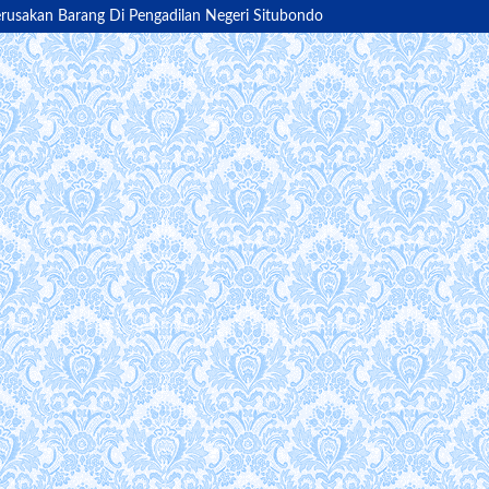
rusakan Barang Di Pengadilan Negeri Situbondo