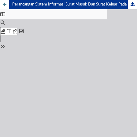
Perancangan Sistem Informasi Surat Masuk Dan Surat Keluar Pada PT. PP London Sumatra Indonesia Tbk Gunung Malayu Estate