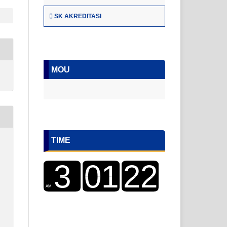
SK AKREDITASI
MOU
TIME