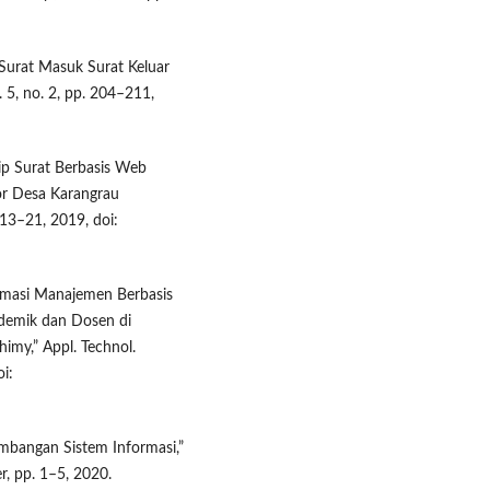
Surat Masuk Surat Keluar
. 5, no. 2, pp. 204–211,
ip Surat Berbasis Web
or Desa Karangrau
. 13–21, 2019, doi:
rmasi Manajemen Berbasis
demik dan Dosen di
my,” Appl. Technol.
oi:
embangan Sistem Informasi,”
, pp. 1–5, 2020.