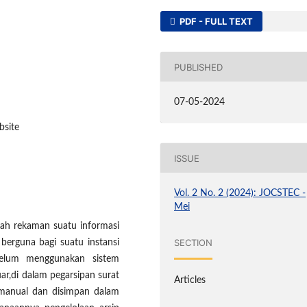
PDF - FULL TEXT
PUBLISHED
07-05-2024
bsite
ISSUE
Vol. 2 No. 2 (2024): JOCSTEC -
Mei
lah rekaman suatu informasi
SECTION
berguna bagi suatu instansi
belum menggunakan sistem
ar,di dalam pegarsipan surat
Articles
manual dan disimpan dalam