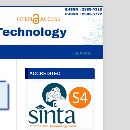
SEARCH
ACCREDITED