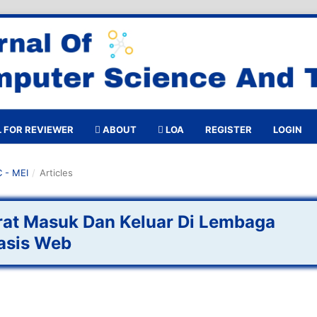
 FOR REVIEWER
ABOUT
LOA
REGISTER
LOGIN
 - MEI
/
Articles
urat Masuk Dan Keluar Di Lembaga
basis Web