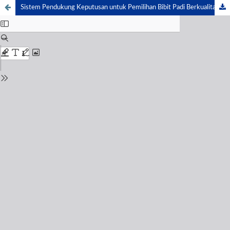
Sistem Pendukung Keputusan untuk Pemilihan Bibit Padi Berkualitas di Rawang Panca Arga menggunakan Kombinasi AHP dan MAUT