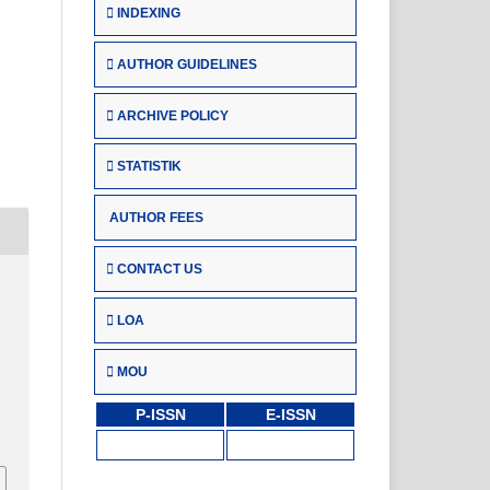
INDEXING
AUTHOR GUIDELINES
ARCHIVE POLICY
STATISTIK
AUTHOR FEES
CONTACT US
.
LOA
MOU
P-ISSN
E-ISSN