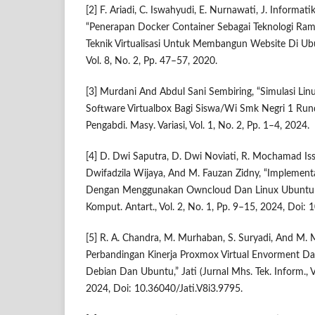
[2] F. Ariadi, C. Iswahyudi, E. Nurnawati, J. Informati
“Penerapan Docker Container Sebagai Teknologi Rama
Teknik Virtualisasi Untuk Membangun Website Di Ubu
Vol. 8, No. 2, Pp. 47–57, 2020.
[3] Murdani And Abdul Sani Sembiring, “Simulasi L
Software Virtualbox Bagi Siswa/Wi Smk Negri 1 Rund
Pengabdi. Masy. Variasi, Vol. 1, No. 2, Pp. 1–4, 2024.
[4] D. Dwi Saputra, D. Dwi Noviati, R. Mochamad Iss
Dwifadzila Wijaya, And M. Fauzan Zidny, “Implementa
Dengan Menggunakan Owncloud Dan Linux Ubuntu Pad
Komput. Antart., Vol. 2, No. 1, Pp. 9–15, 2024, Doi: 
[5] R. A. Chandra, M. Murhaban, S. Suryadi, And M. M
Perbandingan Kinerja Proxmox Virtual Envorment Dal
Debian Dan Ubuntu,” Jati (Jurnal Mhs. Tek. Inform., 
2024, Doi: 10.36040/Jati.V8i3.9795.