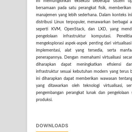
ini memungkinkan eksekusi beberapa sistem ope
bersamaan pada satu perangkat fisik, memberikan 
manajemen yang lebih sederhana. Dalam konteks ini,
distribusi Linux terpopuler, menawarkan berbagai al
seperti KVM, OpenStack, dan LXD, yang men
pengelolaan infrastruktur komputasi. Peneli
mengeksplorasi aspek-aspek penting dari virtualisas
implementasi, alat yang tersedia, serta man
penerapannya. Dengan memahami virtualisasi secar
diharapkan dapat meningkatkan efisiensi dan
infrastruktur sesuai kebutuhan modern yang terus b
ini diharapkan dapat memberikan wawasan tentang fl
yang ditawarkan oleh teknologi virtualisasi, se
pengembangan perangkat lunak dan pengelolaan 
produksi.
DOWNLOADS