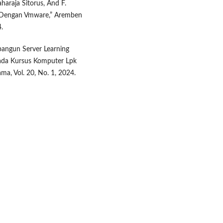
aharaja Sitorus, And F.
er Dengan Vmware,” Aremben
4.
bangun Server Learning
ada Kursus Komputer Lpk
a, Vol. 20, No. 1, 2024.