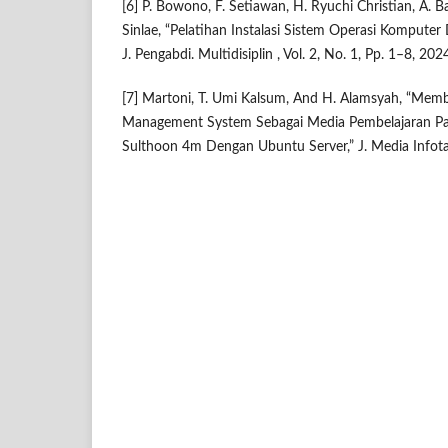
[6] P. Bowono, F. Setiawan, H. Ryuchi Christian, A. B
Sinlae, “Pelatihan Instalasi Sistem Operasi Komput
J. Pengabdi. Multidisiplin , Vol. 2, No. 1, Pp. 1–8, 202
[7] Martoni, T. Umi Kalsum, And H. Alamsyah, “Mem
Management System Sebagai Media Pembelajaran P
Sulthoon 4m Dengan Ubuntu Server,” J. Media Infotam