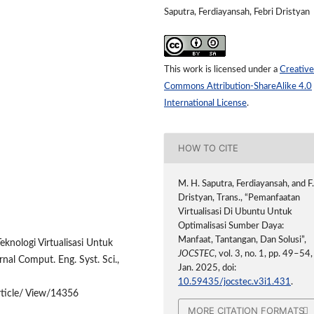
Saputra, Ferdiayansah, Febri Dristyan
This work is licensed under a
Creative
Commons Attribution-ShareAlike 4.0
International License
.
HOW TO CITE
M. H. Saputra, Ferdiayansah, and F
Dristyan, Trans., “Pemanfaatan
Virtualisasi Di Ubuntu Untuk
Optimalisasi Sumber Daya:
Manfaat, Tantangan, Dan Solusi”,
knologi Virtualisasi Untuk
JOCSTEC
, vol. 3, no. 1, pp. 49–54,
rnal Comput. Eng. Syst. Sci.,
Jan. 2025, doi:
10.59435/jocstec.v3i1.431
.
rticle/ View/14356
MORE CITATION FORMATS