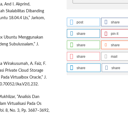
ka, And I. Akprind,
h Skalabilitas Dibanding
ntu 18.04.4 Lts,” Jarkom,
post
share
share
pin it
inux Ubuntu Menggunakan
eng Subulussalam,” J.
share
share
share
mail
a Wirakusumah, A. Faiz, F.
share
share
si Private Cloud Storage
a Virtualbox Oracle,” J.
10.70052/Jka.V2i1.232.
ukhlizar, “Analisis Dan
am Virtualisasi Pada Os
Vol. 8, No. 3, Pp. 3687–3692,