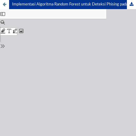
Implementasi Algoritma Random Forest untuk Deteksi Phising pada Email