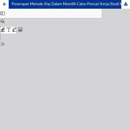
Penerapan Metode Ahp Dalam Memilih Calon Pencari Kerja (Studi Kasus : PT. Minas Sarana Jaya SPBU 14.288.607)