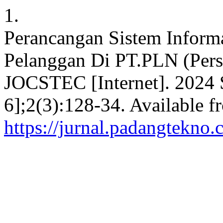
1.
Perancangan Sistem Inform
Pelanggan Di PT.PLN (Pers
JOCSTEC [Internet]. 2024 S
6];2(3):128-34. Available f
https://jurnal.padangtekno.