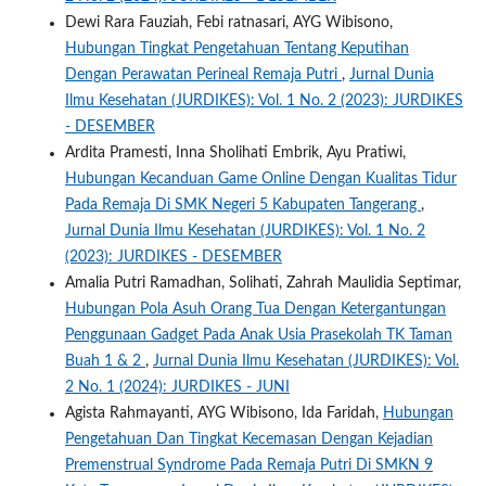
Dewi Rara Fauziah, Febi ratnasari, AYG Wibisono,
Hubungan Tingkat Pengetahuan Tentang Keputihan
Dengan Perawatan Perineal Remaja Putri
,
Jurnal Dunia
Ilmu Kesehatan (JURDIKES): Vol. 1 No. 2 (2023): JURDIKES
- DESEMBER
Ardita Pramesti, Inna Sholihati Embrik, Ayu Pratiwi,
Hubungan Kecanduan Game Online Dengan Kualitas Tidur
Pada Remaja Di SMK Negeri 5 Kabupaten Tangerang
,
Jurnal Dunia Ilmu Kesehatan (JURDIKES): Vol. 1 No. 2
(2023): JURDIKES - DESEMBER
Amalia Putri Ramadhan, Solihati, Zahrah Maulidia Septimar,
Hubungan Pola Asuh Orang Tua Dengan Ketergantungan
Penggunaan Gadget Pada Anak Usia Prasekolah TK Taman
Buah 1 & 2
,
Jurnal Dunia Ilmu Kesehatan (JURDIKES): Vol.
2 No. 1 (2024): JURDIKES - JUNI
Agista Rahmayanti, AYG Wibisono, Ida Faridah,
Hubungan
Pengetahuan Dan Tingkat Kecemasan Dengan Kejadian
Premenstrual Syndrome Pada Remaja Putri Di SMKN 9