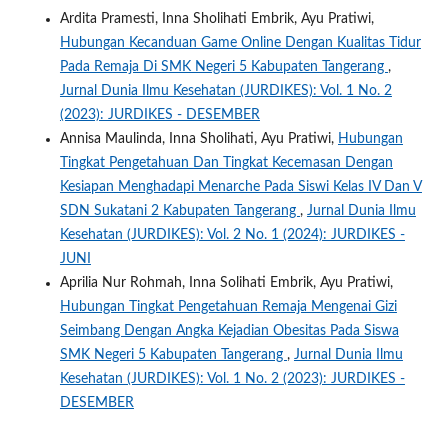
Ardita Pramesti, Inna Sholihati Embrik, Ayu Pratiwi,
Hubungan Kecanduan Game Online Dengan Kualitas Tidur
Pada Remaja Di SMK Negeri 5 Kabupaten Tangerang
,
Jurnal Dunia Ilmu Kesehatan (JURDIKES): Vol. 1 No. 2
(2023): JURDIKES - DESEMBER
Annisa Maulinda, Inna Sholihati, Ayu Pratiwi,
Hubungan
Tingkat Pengetahuan Dan Tingkat Kecemasan Dengan
Kesiapan Menghadapi Menarche Pada Siswi Kelas IV Dan V
SDN Sukatani 2 Kabupaten Tangerang
,
Jurnal Dunia Ilmu
Kesehatan (JURDIKES): Vol. 2 No. 1 (2024): JURDIKES -
JUNI
Aprilia Nur Rohmah, Inna Solihati Embrik, Ayu Pratiwi,
Hubungan Tingkat Pengetahuan Remaja Mengenai Gizi
Seimbang Dengan Angka Kejadian Obesitas Pada Siswa
SMK Negeri 5 Kabupaten Tangerang
,
Jurnal Dunia Ilmu
Kesehatan (JURDIKES): Vol. 1 No. 2 (2023): JURDIKES -
DESEMBER