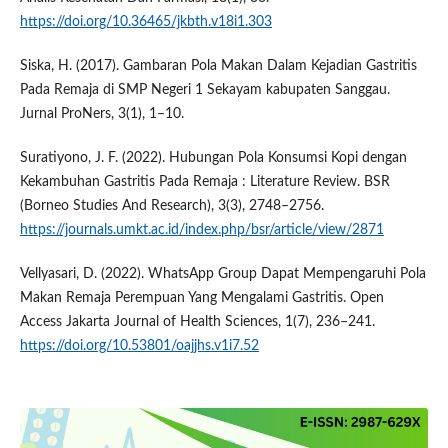
https://doi.org/10.36465/jkbth.v18i1.303
Siska, H. (2017). Gambaran Pola Makan Dalam Kejadian Gastritis
Pada Remaja di SMP Negeri 1 Sekayam kabupaten Sanggau.
Jurnal ProNers, 3(1), 1–10.
Suratiyono, J. F. (2022). Hubungan Pola Konsumsi Kopi dengan
Kekambuhan Gastritis Pada Remaja : Literature Review. BSR
(Borneo Studies And Research), 3(3), 2748–2756.
https://journals.umkt.ac.id/index.php/bsr/article/view/2871
Vellyasari, D. (2022). WhatsApp Group Dapat Mempengaruhi Pola
Makan Remaja Perempuan Yang Mengalami Gastritis. Open
Access Jakarta Journal of Health Sciences, 1(7), 236–241.
https://doi.org/10.53801/oajjhs.v1i7.52