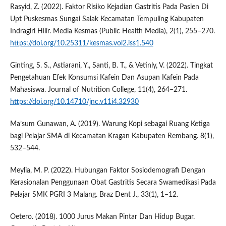
Rasyid, Z. (2022). Faktor Risiko Kejadian Gastritis Pada Pasien Di
Upt Puskesmas Sungai Salak Kecamatan Tempuling Kabupaten
Indragiri Hilir. Media Kesmas (Public Health Media), 2(1), 255–270.
https://doi.org/10.25311/kesmas.vol2.iss1.540
Ginting, S. S., Astiarani, Y., Santi, B. T., & Vetinly, V. (2022). Tingkat
Pengetahuan Efek Konsumsi Kafein Dan Asupan Kafein Pada
Mahasiswa. Journal of Nutrition College, 11(4), 264–271.
https://doi.org/10.14710/jnc.v11i4.32930
Ma’sum Gunawan, A. (2019). Warung Kopi sebagai Ruang Ketiga
bagi Pelajar SMA di Kecamatan Kragan Kabupaten Rembang. 8(1),
532–544.
Meylia, M. P. (2022). Hubungan Faktor Sosiodemografi Dengan
Kerasionalan Penggunaan Obat Gastritis Secara Swamedikasi Pada
Pelajar SMK PGRI 3 Malang. Braz Dent J., 33(1), 1–12.
Oetero. (2018). 1000 Jurus Makan Pintar Dan Hidup Bugar.