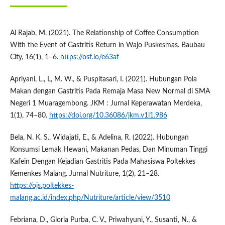
Al Rajab, M. (2021). The Relationship of Coffee Consumption
With the Event of Gastritis Return in Wajo Puskesmas. Baubau
City, 16(1), 1–6.
https://osf.io/e63af
Apriyani, L., L, M. W., & Puspitasari, I. (2021). Hubungan Pola
Makan dengan Gastritis Pada Remaja Masa New Normal di SMA
Negeri 1 Muaragembong. JKM : Jurnal Keperawatan Merdeka,
1(1), 74–80.
https://doi.org/10.36086/jkm.v1i1.986
Bela, N. K. S., Widajati, E., & Adelina, R. (2022). Hubungan
Konsumsi Lemak Hewani, Makanan Pedas, Dan Minuman Tinggi
Kafein Dengan Kejadian Gastritis Pada Mahasiswa Poltekkes
Kemenkes Malang. Jurnal Nutriture, 1(2), 21–28.
https://ojs.poltekkes-
malang.ac.id/index.php/Nutriture/article/view/3510
Febriana, D., Gloria Purba, C. V., Priwahyuni, Y., Susanti, N., &