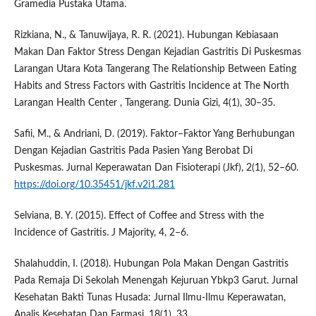
Gramedia Pustaka Utama.
Rizkiana, N., & Tanuwijaya, R. R. (2021). Hubungan Kebiasaan
Makan Dan Faktor Stress Dengan Kejadian Gastritis Di Puskesmas
Larangan Utara Kota Tangerang The Relationship Between Eating
Habits and Stress Factors with Gastritis Incidence at The North
Larangan Health Center , Tangerang. Dunia Gizi, 4(1), 30–35.
Safii, M., & Andriani, D. (2019). Faktor–Faktor Yang Berhubungan
Dengan Kejadian Gastritis Pada Pasien Yang Berobat Di
Puskesmas. Jurnal Keperawatan Dan Fisioterapi (Jkf), 2(1), 52–60.
https://doi.org/10.35451/jkf.v2i1.281
Selviana, B. Y. (2015). Effect of Coffee and Stress with the
Incidence of Gastritis. J Majority, 4, 2–6.
Shalahuddin, I. (2018). Hubungan Pola Makan Dengan Gastritis
Pada Remaja Di Sekolah Menengah Kejuruan Ybkp3 Garut. Jurnal
Kesehatan Bakti Tunas Husada: Jurnal Ilmu-Ilmu Keperawatan,
Analis Kesehatan Dan Farmasi, 18(1), 33.