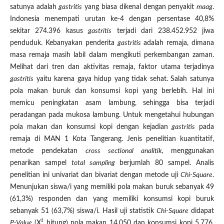
satunya adalah
gastritis
yang biasa dikenal dengan penyakit
maag
.
Indonesia menempati urutan ke-4 dengan persentase 40,8%
sekitar 274.396 kasus
gastritis
terjadi dari 238.452.952 jiwa
penduduk. Kebanyakan penderita
gastritis
adalah remaja, dimana
masa remaja masih labil dalam mengikuti perkembangan zaman.
Melihat dari tren dan aktivitas remaja, faktor utama terjadinya
gastritis
yaitu karena gaya hidup yang tidak sehat. Salah satunya
pola makan buruk dan konsumsi kopi yang berlebih. Hal ini
memicu peningkatan asam lambung, sehingga bisa terjadi
peradangan pada mukosa lambung. Untuk mengetahui hubungan
pola makan dan konsumsi kopi dengan kejadian
gastritis
pada
remaja di MAN 1 Kota Tangerang. Jenis penelitian kuantitatif,
metode pendekatan
cross sectional analitik,
menggunakan
penarikan sampel
total sampling
berjumlah 80 sampel. Analis
penelitian ini univariat dan bivariat dengan metode uji
Chi-Square
.
Menunjukan siswa/i yang memiliki pola makan buruk sebanyak 49
(61,3%) responden dan yang memiliki konsumsi kopi buruk
sebanyak 51 (63,7%) siswa/i. Hasil uji statistik
Chi-Square
didapat
P-Value
(X² hitung) pola makan 14.050 dan konsumsi kopi 5.776.