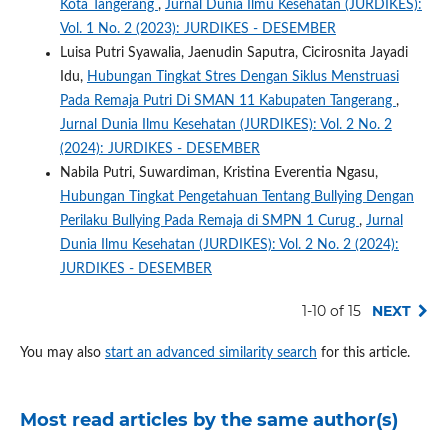
Kota Tangerang
,
Jurnal Dunia Ilmu Kesehatan (JURDIKES):
Vol. 1 No. 2 (2023): JURDIKES - DESEMBER
Luisa Putri Syawalia, Jaenudin Saputra, Cicirosnita Jayadi
Idu,
Hubungan Tingkat Stres Dengan Siklus Menstruasi
Pada Remaja Putri Di SMAN 11 Kabupaten Tangerang
,
Jurnal Dunia Ilmu Kesehatan (JURDIKES): Vol. 2 No. 2
(2024): JURDIKES - DESEMBER
Nabila Putri, Suwardiman, Kristina Everentia Ngasu,
Hubungan Tingkat Pengetahuan Tentang Bullying Dengan
Perilaku Bullying Pada Remaja di SMPN 1 Curug
,
Jurnal
Dunia Ilmu Kesehatan (JURDIKES): Vol. 2 No. 2 (2024):
JURDIKES - DESEMBER
1-10 of 15
NEXT
You may also
start an advanced similarity search
for this article.
Most read articles by the same author(s)