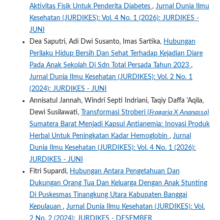
Aktivitas Fisik Untuk Penderita Diabetes
,
Jurnal Dunia Ilmu
Kesehatan (JURDIKES): Vol. 4 No. 1 (2026): JURDIKES -
JUNI
Dea Saputri, Adi Dwi Susanto, Imas Sartika,
Hubungan
Perilaku Hidup Bersih Dan Sehat Terhadap Kejadian Diare
Pada Anak Sekolah Di Sdn Total Persada Tahun 2023
,
Jurnal Dunia Ilmu Kesehatan (JURDIKES): Vol. 2 No. 1
(2024): JURDIKES - JUNI
Annisatul Jannah, Windri Septi Indriani, Taqiy Daffa 'Aqila,
Dewi Susilawati,
Transformasi Stroberi (
Fragaria X Ananassa)
Sumatera Barat Menjadi Kapsul Antianemia: Inovasi Produk
Herbal Untuk Peningkatan Kadar Hemoglobin
,
Jurnal
Dunia Ilmu Kesehatan (JURDIKES): Vol. 4 No. 1 (2026):
JURDIKES - JUNI
Fitri Supardi,
Hubungan Antara Pengetahuan Dan
Dukungan Orang Tua Dan Keluarga Dengan Anak Stunting
Di Puskesmas Tinangkung Utara Kabupaten Banggai
Kepulauan
,
Jurnal Dunia Ilmu Kesehatan (JURDIKES): Vol.
2 No. 2 (2024): JURDIKES - DESEMBER