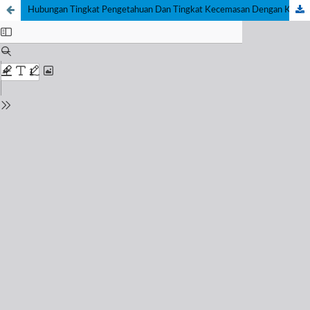
Hubungan Tingkat Pengetahuan Dan Tingkat Kecemasan Dengan Kesiapan Menghadapi Menarche Pada Siswi Kelas IV Dan V SDN Sukatani 2 Kabupaten Tangerang