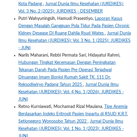
Kota Padang
,
Jurnal Dunia Ilmu Kesehatan (JURDIKES):
Vol. 3 No. 2 (2025): JURDIKES - DESEMBER
Putri Wahyuningsih, Hamudi Prasestiyo,
Laporan Kasus
Dengan Masalah Gangguan Pola Tidur Pada Pasien Chronic
Kidney Desease Di Ruang Dahlia Rsud Wates
,
Jurnal Dunia
Ilmu Kesehatan (JURDIKES): Vol. 3 No. 1 (2025): JURDIKES
- JUNI
Narlis Maharani, Rebbi Permata Sari, Hidayatul Rahmi,
Hubungan Tingkat Kecemasan Dengan Peningkatan
Tekanan Darah Pada Pasien Pre Operasi Terjadwal
Diruangan Imam Bonjol Rumah Sakit TK. 111 Dr.
Reksodiwiryo Padang Tahun 2025
,
Jurnal Dunia Ilmu
Kesehatan (JURDIKES): Vol. 4 No. 1 (2026): JURDIKES -
JUNI
Retno Kurniawati, Mochamad Rizal Maulana,
Tipe Anemia
Berdasarkan Indeks Eritrosit Pasien Inpartu di RSUD K.R.T.
Setjonegoro Wonosobo Tahun 2022
,
Jurnal Dunia Ilmu
Kesehatan (JURDIKES): Vol. 1 No. 1 (2023): JURDIKES -
JUNI