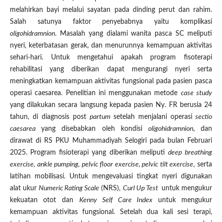
melahirkan bayi melalui sayatan pada dinding perut dan rahim.
Salah satunya faktor penyebabnya yaitu komplikasi
oligohidramnion
. Masalah yang dialami wanita pasca SC meliputi
nyeri, keterbatasan gerak, dan menurunnya kemampuan aktivitas
sehari-hari. Untuk mengetahui apakah program fisoterapi
rehabilitasi yang diberikan dapat mengurangi nyeri serta
meningkatkan kemampuan aktivitas fungsional pada pasien pasca
operasi caesarea. Penelitian ini menggunakan metode
case study
yang dilakukan secara langsung kepada pasien Ny. FR berusia 24
tahun, di diagnosis post
partum
setelah menjalani operasi
sectio
caesarea
yang disebabkan oleh kondisi
oligohidramnion
, dan
dirawat di RS PKU Muhammadiyah Selogiri pada bulan Februari
2025. Program fisioterapi yang diberikan meliputi
deep
breathing
exercise, ankle pumping, pelvic floor exercise, pelvic tilt exercise
, serta
latihan mobilisasi. Untuk mengevaluasi tingkat nyeri digunakan
alat ukur
Numeric Rating Scale
(NRS),
Curl Up Test
untuk mengukur
kekuatan otot dan
Kenny Self Care Index
untuk mengukur
kemampuan aktivitas fungsional. Setelah dua kali sesi terapi,