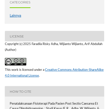
CATEGORIES
Lainnya
LICENSE
Copyright (c) 2025 Faradila Risky Adha, Wijianto Wijianto, Arif Abdullah
(Author)
This work is licensed under a
Creative Commons Attribution-ShareAlike
4.0 International License
.
HOW TO CITE
Penatalaksanaan Fisioterapi Pada Pasien Post Sectio Caesarea Et
Causa Oligohidroamnion : Studi Kasus (F. R. . Adha, W. Wijianto, &