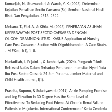
Komarijah, N., Stiawandari, & Waroh, Y. K. (2023). Determinan
Kejadian Persalinan Sectio Caesarea (Sc). Seminar Nasional Hasil
Riset Dan Pengabdian, 2513–2522.
Melzana, T., Fitri, A., & Kiftia, M. (2023). PENERAPAN ASUHAN
KEPERAWATAN POST SECTIO CAESAREA DENGAN
OLIGOHIDRAMNION: STUDI KASUS Application of Nursing
Care Post Caesarean Section with Oligohidramnion: A Case Study.
JIM FKep, 1(1), 1–8.
Nurfadlilah, I., Prijatni, I., & Jamhariyah. (2024). Pengaruh Teknik
Relaksasi Nafas Dalam Terhadap Penurunan Intensitas Nyeri Pada
Ibu Post Sectio Caesaria 24 Jam Pertama. Jember Maternal and
Child Health Journal, I(1).
Prastika, Supono, & Sulastyawati. (2019). Ankle Pumpling Exercise
and Leg Elevation in 30 Degree Has the Same Level of
Effectiveness To Reducing Foot Edema At Chronic Renal Failure
Patients in Mojokerto. International Conference of Kerta Cendekia