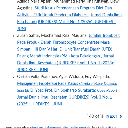
Adinda Naila Apsari, Muhammad Rafly, Khairunsyah, Dewi
Agustina,
Studi Kasus Perencanaan Program Diet Dan
Aktivitas Fisik Untuk Penderita Diabetes
,
Jurnal Dunia Ilmu
Kesehatan (JURDIKES): Vol. 4 No. 1 (2026): JURDIKES -
JUNI
Zulian Safitri, Mochamad Rizal Maulana,
Jumlah Trombosit
Pada Produk Darah Thrombocyte Concentrate Masa
Simpan I, III Dan V Hari Di Unit Transfusi Darah (UTD)
Palang Merah Indonesia (PMI) Kota Pekalongan
,
Jurnal
Dunia Ilmu Kesehatan (JURDIKES): Vol. 1 No. 1 (2023):
JURDIKES - JUNI
Cartika Volta Pradanov, Agus Widodo, Edy Waspada,
Manajemen Fisioterapi Pada Kasus
Cerebral Palsy Diplegia
Spastik
Di Ypac Prof. Dr. Soeharso Surakarta:
Case Report
,
Jurnal Dunia Ilmu Kesehatan (JURDIKES): Vol. 3 No. 1
(2025): JURDIKES - JUNI
1-10 of 11
NEXT