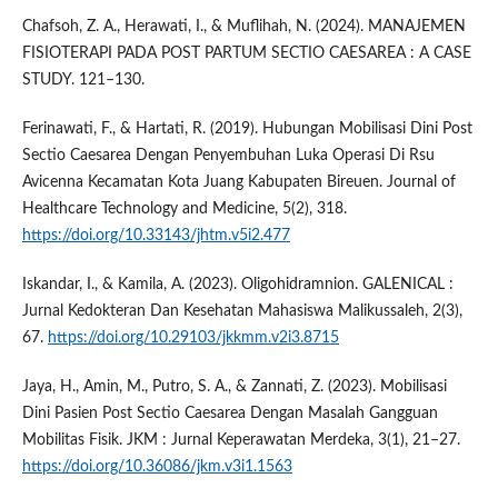
Chafsoh, Z. A., Herawati, I., & Muflihah, N. (2024). MANAJEMEN
FISIOTERAPI PADA POST PARTUM SECTIO CAESAREA : A CASE
STUDY. 121–130.
Ferinawati, F., & Hartati, R. (2019). Hubungan Mobilisasi Dini Post
Sectio Caesarea Dengan Penyembuhan Luka Operasi Di Rsu
Avicenna Kecamatan Kota Juang Kabupaten Bireuen. Journal of
Healthcare Technology and Medicine, 5(2), 318.
https://doi.org/10.33143/jhtm.v5i2.477
Iskandar, I., & Kamila, A. (2023). Oligohidramnion. GALENICAL :
Jurnal Kedokteran Dan Kesehatan Mahasiswa Malikussaleh, 2(3),
67.
https://doi.org/10.29103/jkkmm.v2i3.8715
Jaya, H., Amin, M., Putro, S. A., & Zannati, Z. (2023). Mobilisasi
Dini Pasien Post Sectio Caesarea Dengan Masalah Gangguan
Mobilitas Fisik. JKM : Jurnal Keperawatan Merdeka, 3(1), 21–27.
https://doi.org/10.36086/jkm.v3i1.1563