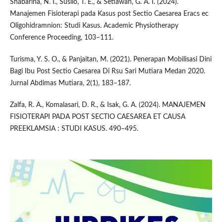
Shabarina, N. I., Susilo, T. E., & Setiawan, G. A. I. (2024).
Manajemen Fisioterapi pada Kasus post Sectio Caesarea Eracs ec
Oligohidramnion: Studi Kasus. Academic Physiotherapy
Conference Proceeding, 103–111.
Turisma, Y. S. O., & Panjaitan, M. (2021). Penerapan Mobilisasi Dini
Bagi Ibu Post Sectio Caesarea Di Rsu Sari Mutiara Medan 2020.
Jurnal Abdimas Mutiara, 2(1), 183–187.
Zalfa, R. A., Komalasari, D. R., & Isak, G. A. (2024). MANAJEMEN
FISIOTERAPI PADA POST SECTIO CAESAREA ET CAUSA
PREEKLAMSIA : STUDI KASUS. 490–495.