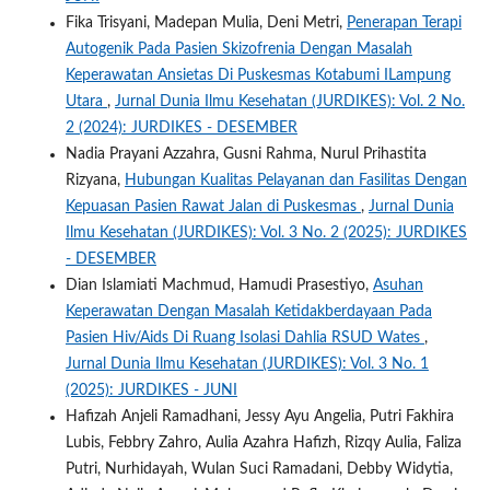
Fika Trisyani, Madepan Mulia, Deni Metri,
Penerapan Terapi
Autogenik Pada Pasien Skizofrenia Dengan Masalah
Keperawatan Ansietas Di Puskesmas Kotabumi ILampung
Utara
,
Jurnal Dunia Ilmu Kesehatan (JURDIKES): Vol. 2 No.
2 (2024): JURDIKES - DESEMBER
Nadia Prayani Azzahra, Gusni Rahma, Nurul Prihastita
Rizyana,
Hubungan Kualitas Pelayanan dan Fasilitas Dengan
Kepuasan Pasien Rawat Jalan di Puskesmas
,
Jurnal Dunia
Ilmu Kesehatan (JURDIKES): Vol. 3 No. 2 (2025): JURDIKES
- DESEMBER
Dian Islamiati Machmud, Hamudi Prasestiyo,
Asuhan
Keperawatan Dengan Masalah Ketidakberdayaan Pada
Pasien Hiv/Aids Di Ruang Isolasi Dahlia RSUD Wates
,
Jurnal Dunia Ilmu Kesehatan (JURDIKES): Vol. 3 No. 1
(2025): JURDIKES - JUNI
Hafizah Anjeli Ramadhani, Jessy Ayu Angelia, Putri Fakhira
Lubis, Febbry Zahro, Aulia Azahra Hafizh, Rizqy Aulia, Faliza
Putri, Nurhidayah, Wulan Suci Ramadani, Debby Widytia,