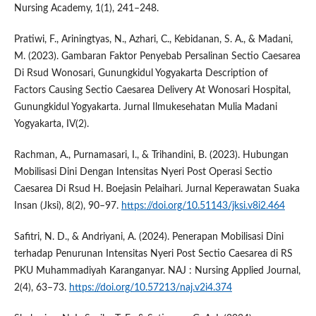
Nursing Academy, 1(1), 241–248.
Pratiwi, F., Ariningtyas, N., Azhari, C., Kebidanan, S. A., & Madani,
M. (2023). Gambaran Faktor Penyebab Persalinan Sectio Caesarea
Di Rsud Wonosari, Gunungkidul Yogyakarta Description of
Factors Causing Sectio Caesarea Delivery At Wonosari Hospital,
Gunungkidul Yogyakarta. Jurnal Ilmukesehatan Mulia Madani
Yogyakarta, IV(2).
Rachman, A., Purnamasari, I., & Trihandini, B. (2023). Hubungan
Mobilisasi Dini Dengan Intensitas Nyeri Post Operasi Sectio
Caesarea Di Rsud H. Boejasin Pelaihari. Jurnal Keperawatan Suaka
Insan (Jksi), 8(2), 90–97.
https://doi.org/10.51143/jksi.v8i2.464
Safitri, N. D., & Andriyani, A. (2024). Penerapan Mobilisasi Dini
terhadap Penurunan Intensitas Nyeri Post Sectio Caesarea di RS
PKU Muhammadiyah Karanganyar. NAJ : Nursing Applied Journal,
2(4), 63–73.
https://doi.org/10.57213/naj.v2i4.374