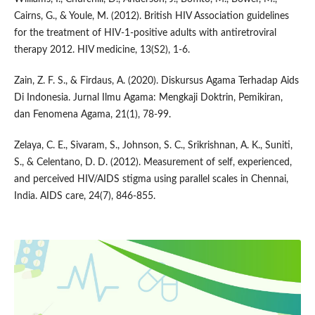
Cairns, G., & Youle, M. (2012). British HIV Association guidelines
for the treatment of HIV-1-positive adults with antiretroviral
therapy 2012. HIV medicine, 13(S2), 1-6.
Zain, Z. F. S., & Firdaus, A. (2020). Diskursus Agama Terhadap Aids
Di Indonesia. Jurnal Ilmu Agama: Mengkaji Doktrin, Pemikiran,
dan Fenomena Agama, 21(1), 78-99.
Zelaya, C. E., Sivaram, S., Johnson, S. C., Srikrishnan, A. K., Suniti,
S., & Celentano, D. D. (2012). Measurement of self, experienced,
and perceived HIV/AIDS stigma using parallel scales in Chennai,
India. AIDS care, 24(7), 846-855.