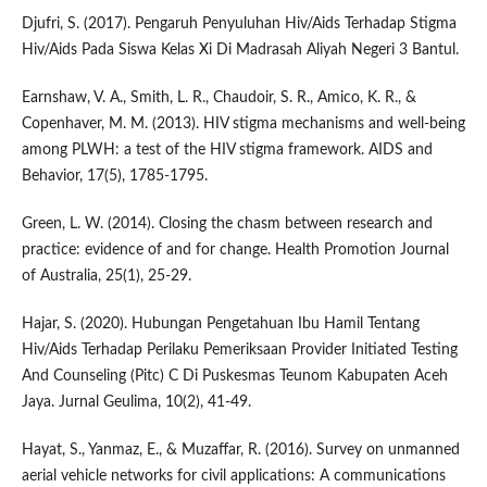
Djufri, S. (2017). Pengaruh Penyuluhan Hiv/Aids Terhadap Stigma
Hiv/Aids Pada Siswa Kelas Xi Di Madrasah Aliyah Negeri 3 Bantul.
Earnshaw, V. A., Smith, L. R., Chaudoir, S. R., Amico, K. R., &
Copenhaver, M. M. (2013). HIV stigma mechanisms and well-being
among PLWH: a test of the HIV stigma framework. AIDS and
Behavior, 17(5), 1785-1795.
Green, L. W. (2014). Closing the chasm between research and
practice: evidence of and for change. Health Promotion Journal
of Australia, 25(1), 25-29.
Hajar, S. (2020). Hubungan Pengetahuan Ibu Hamil Tentang
Hiv/Aids Terhadap Perilaku Pemeriksaan Provider Initiated Testing
And Counseling (Pitc) C Di Puskesmas Teunom Kabupaten Aceh
Jaya. Jurnal Geulima, 10(2), 41-49.
Hayat, S., Yanmaz, E., & Muzaffar, R. (2016). Survey on unmanned
aerial vehicle networks for civil applications: A communications