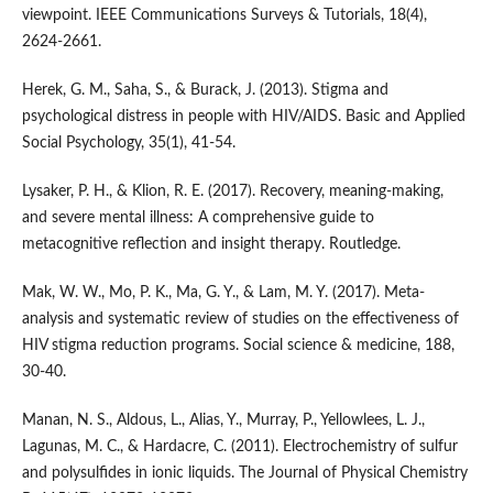
viewpoint. IEEE Communications Surveys & Tutorials, 18(4),
2624-2661.
Herek, G. M., Saha, S., & Burack, J. (2013). Stigma and
psychological distress in people with HIV/AIDS. Basic and Applied
Social Psychology, 35(1), 41-54.
Lysaker, P. H., & Klion, R. E. (2017). Recovery, meaning-making,
and severe mental illness: A comprehensive guide to
metacognitive reflection and insight therapy. Routledge.
Mak, W. W., Mo, P. K., Ma, G. Y., & Lam, M. Y. (2017). Meta-
analysis and systematic review of studies on the effectiveness of
HIV stigma reduction programs. Social science & medicine, 188,
30-40.
Manan, N. S., Aldous, L., Alias, Y., Murray, P., Yellowlees, L. J.,
Lagunas, M. C., & Hardacre, C. (2011). Electrochemistry of sulfur
and polysulfides in ionic liquids. The Journal of Physical Chemistry