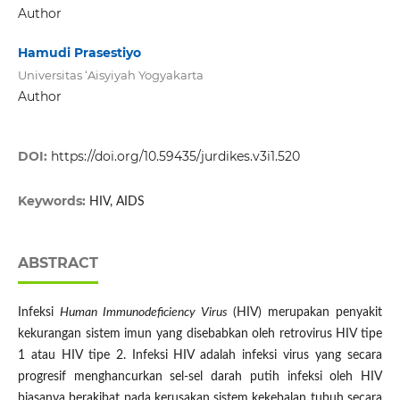
Author
Hamudi Prasestiyo
Universitas ‘Aisyiyah Yogyakarta
Author
DOI:
https://doi.org/10.59435/jurdikes.v3i1.520
Keywords:
HIV, AIDS
ABSTRACT
Infeksi
Human Immunodeficiency Virus
(HIV) merupakan penyakit
kekurangan sistem imun yang disebabkan oleh retrovirus HIV tipe
1 atau HIV tipe 2. Infeksi HIV adalah infeksi virus yang secara
progresif menghancurkan sel-sel darah putih infeksi oleh HIV
biasanya berakibat pada kerusakan sistem kekebalan tubuh secara