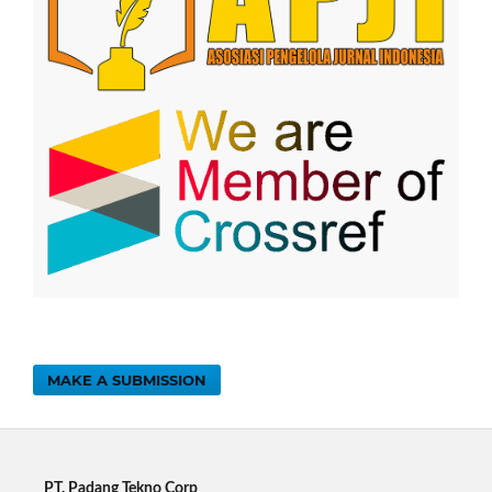
MAKE A SUBMISSION
PT. Padang Tekno Corp