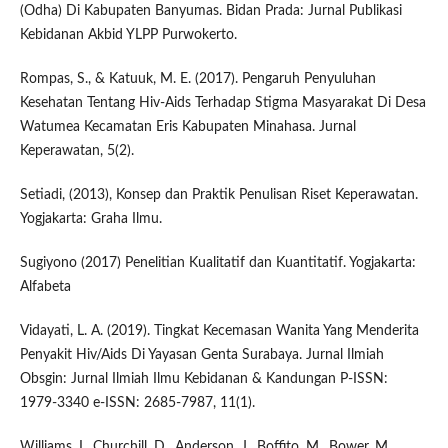
(Odha) Di Kabupaten Banyumas. Bidan Prada: Jurnal Publikasi
Kebidanan Akbid YLPP Purwokerto.
Rompas, S., & Katuuk, M. E. (2017). Pengaruh Penyuluhan
Kesehatan Tentang Hiv-Aids Terhadap Stigma Masyarakat Di Desa
Watumea Kecamatan Eris Kabupaten Minahasa. Jurnal
Keperawatan, 5(2).
Setiadi, (2013), Konsep dan Praktik Penulisan Riset Keperawatan.
Yogjakarta: Graha Ilmu.
Sugiyono (2017) Penelitian Kualitatif dan Kuantitatif. Yogjakarta:
Alfabeta
Vidayati, L. A. (2019). Tingkat Kecemasan Wanita Yang Menderita
Penyakit Hiv/Aids Di Yayasan Genta Surabaya. Jurnal Ilmiah
Obsgin: Jurnal Ilmiah Ilmu Kebidanan & Kandungan P-ISSN:
1979-3340 e-ISSN: 2685-7987, 11(1).
Williams, I., Churchill, D., Anderson, J., Boffito, M., Bower, M.,