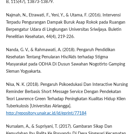
B, 115(47), 13873-13879.
Najmah, N., Etrawati, F., Yeni, Y., & Utama, F. (2016). Intervensi
Terpadu Pengurangan Dampak Buruk Asap Rokok pada Ruangan
Berpengatur Udara di Lingkungan Universitas Sriwijaya. Buletin
Penelitian Kesehatan, 44(4), 219-226.
Nanda, G. V., & Rahmawati, A. (2018). Pengaruh Pendidikan
Kesehatan Tentang Penularan Hiv/Aids terhadap Stigma
Masyarakat pada ODHA Di Dusun Sawahan Nogotirto Gamping
Sleman Yogyakarta.
Nisa, N. K. (2018). Pengaruh Psikoedukasi Dan Interactive Nursing
Reminder Berbasis Short Message Service Dengan Pendekatan
Teori Lawrence Green Terhadap Peningkatan Kualitas Hidup Klien
Tuberkulosis [Universitas Airlangga].
http://repository.unair.ac.id/id/eprint/77184
Nursalam, A., & Supriyani, T. (2017). Gambaran Sikap Dan
Kemudahan Ibu Balita Ke Posyandu Di Desa Singasari Kecamatan