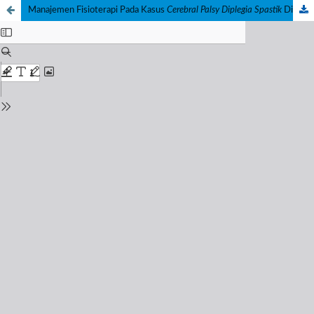
Manajemen Fisioterapi Pada Kasus
Cerebral Palsy Diplegia Spastik
Di Ypac Prof. Dr. Soeharso Surakarta: