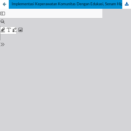
Implementasi Keperawatan Komunitas Dengan Edukasi, Senam Hipertensi, Dan Pemberian Jus Tomat Terhadap Penderita Hipertensi