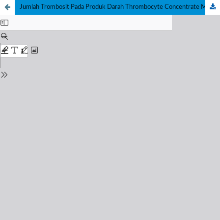
Jumlah Trombosit Pada Produk Darah Thrombocyte Concentrate Masa Simpan I, III Dan V Hari Di Unit Transfusi Darah (UTD) Palang Merah Indonesia (PMI) Kota Pekalongan