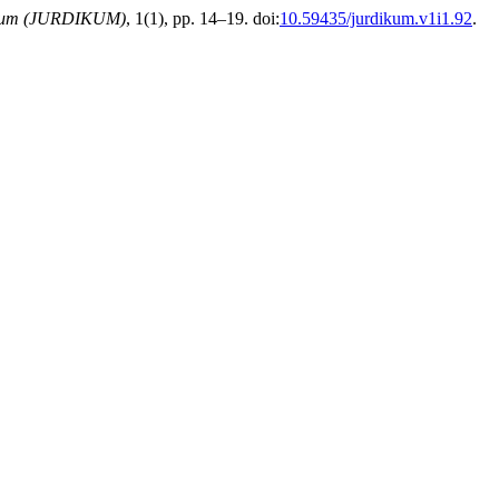
ukum (JURDIKUM)
, 1(1), pp. 14–19. doi:
10.59435/jurdikum.v1i1.92
.