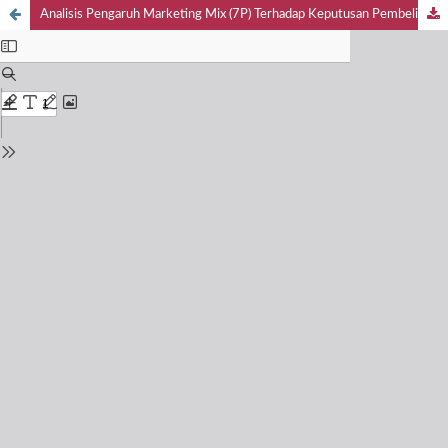
Analisis Pengaruh Marketing Mix (7P) Terhadap Keputusan Pembelian Konsumen Pada Vicco Java Kopi dan Kakao Jember