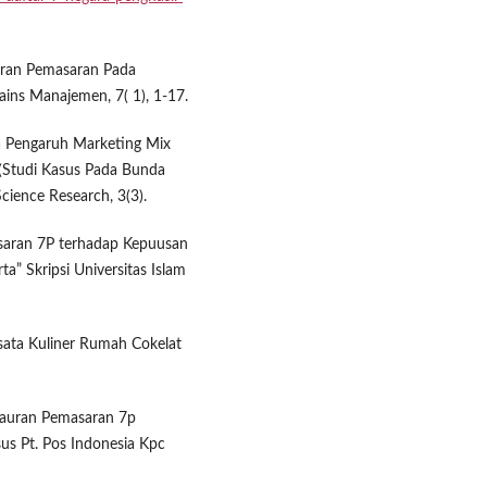
auran Pemasaran Pada
ins Manajemen, 7( 1), 1-17.
isa Pengaruh Marketing Mix
(Studi Kasus Pada Bunda
cience Research, 3(3).
saran 7P terhadap Kepuusan
” Skripsi Universitas Islam
isata Kuliner Rumah Cokelat
 Bauran Pemasaran 7p
s Pt. Pos Indonesia Kpc