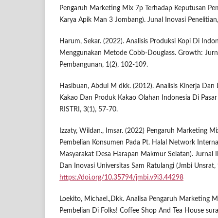
Pengaruh Marketing Mix 7p Terhadap Keputusan Pemb
Karya Apik Man 3 Jombang). Junal Inovasi Penelitian
Harum, Sekar. (2022). Analisis Produksi Kopi Di Ind
Menggunakan Metode Cobb-Douglass. Growth: Jurna
Pembangunan, 1(2), 102-109.
Hasibuan, Abdul M dkk. (2012). Analisis Kinerja Dan
Kakao Dan Produk Kakao Olahan Indonesia Di Pasar I
RISTRI, 3(1), 57-70.
Izzaty, Wildan., Imsar. (2022) Pengaruh Marketing M
Pembelian Konsumen Pada Pt. Halal Network Internat
Masyarakat Desa Harapan Makmur Selatan). Jurnal I
Dan Inovasi Universitas Sam Ratulangi (Jmbi Unsrat,
https://doi.org/10.35794/jmbi.v9i3.44298
Loekito, Michael.,Dkk. Analisa Pengaruh Marketing 
Pembelian Di Folks! Coffee Shop And Tea House sur