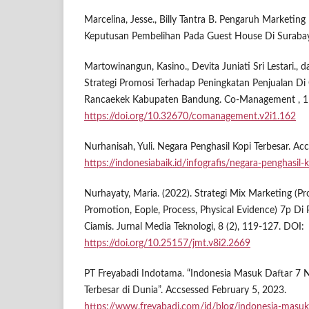
Marcelina, Jesse., Billy Tantra B. Pengaruh Marketing
Keputusan Pembelihan Pada Guest House Di Suraba
Martowinangun, Kasino., Devita Juniati Sri Lestari., 
Strategi Promosi Terhadap Peningkatan Penjualan Di
Rancaekek Kabupaten Bandung. Co-Management , 1 
https://doi.org/10.32670/comanagement.v2i1.162
Nurhanisah, Yuli. Negara Penghasil Kopi Terbesar. Ac
https://indonesiabaik.id/infografis/negara-penghasil-
Nurhayaty, Maria. (2022). Strategi Mix Marketing (Pro
Promotion, Eople, Process, Physical Evidence) 7p D
Ciamis. Jurnal Media Teknologi, 8 (2), 119-127. DOI:
https://doi.org/10.25157/jmt.v8i2.2669
PT Freyabadi Indotama. “Indonesia Masuk Daftar 7 
Terbesar di Dunia”. Accsessed February 5, 2023.
https://www.freyabadi.com/id/blog/indonesia-masuk-