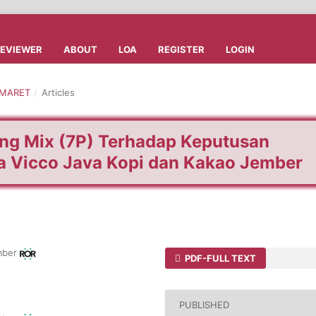
REVIEWER
ABOUT
LOA
REGISTER
LOGIN
- MARET
/
Articles
ing Mix (7P) Terhadap Keputusan
 Vicco Java Kopi dan Kakao Jember
mber
PDF-FULL TEXT
PUBLISHED