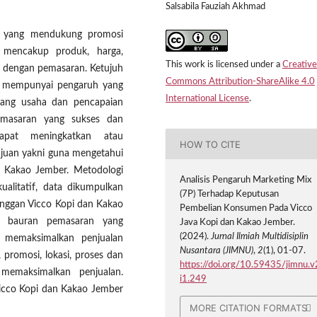
Salsabila Fauziah Akhmad
n yang mendukung promosi
mencakup produk, harga,
This work is licensed under a
Creative
an dengan pemasaran. Ketujuh
Commons Attribution-ShareAlike 4.0
g mempunyai pengaruh yang
International License
.
ang usaha dan pencapaian
pemasaran yang sukses dan
apat meningkatkan atau
HOW TO CITE
tujuan yakni guna mengetahui
 Kakao Jember. Metodologi
Analisis Pengaruh Marketing Mix
kualitatif, data dikumpulkan
(7P) Terhadap Keputusan
nggan Vicco Kopi dan Kakao
Pembelian Konsumen Pada Vicco
wa bauran pemasaran yang
Java Kopi dan Kakao Jember.
(2024).
Jurnal Ilmiah Multidisiplin
 memaksimalkan penjualan
Nusantara (JIMNU)
,
2
(1), 01-07.
 promosi, lokasi, proses dan
https://doi.org/10.59435/jimnu.v
 memaksimalkan penjualan.
i1.249
icco Kopi dan Kakao Jember
MORE CITATION FORMATS