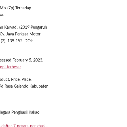
 Mix (7p) Terhadap
ya.
dan Karyadi. (2019)Pengaruh
 Cv. Jaya Perkasa Motor
(2), 139-152. DOI:
csessed February 5, 2023.
kopi-terbesar
duct, Price, Place,
i Pd Rasa Galendo Kabupaten
Negara Penghasil Kakao
daftar-7-negara-penghasil-