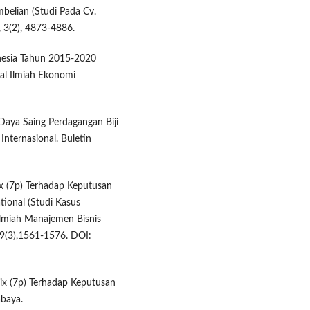
elian (Studi Pada Cv.
, 3(2), 4873-4886.
onesia Tahun 2015-2020
l Ilmiah Ekonomi
 Daya Saing Perdagangan Biji
nternasional. Buletin
ix (7p) Terhadap Keputusan
ional (Studi Kasus
lmiah Manajemen Bisnis
 9(3),1561-1576. DOI:
Mix (7p) Terhadap Keputusan
abaya.