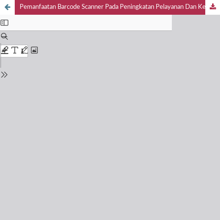
Pemanfaatan Barcode Scanner Pada Peningkatan Pelayanan Dan Kepuasan Masyarakat Di Kecamatan Trowulan