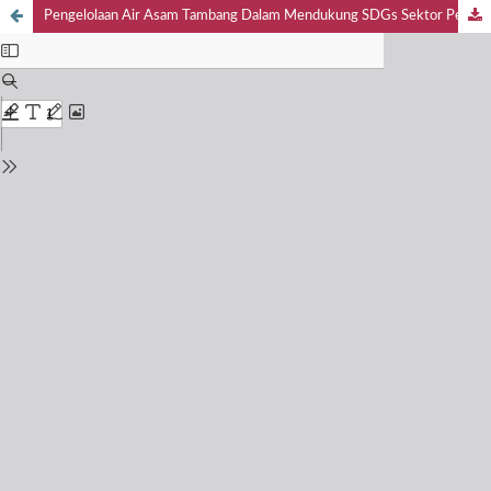
Pengelolaan Air Asam Tambang Dalam Mendukung SDGs Sektor Pertambangan: Perspektif Hukum Lingkungan