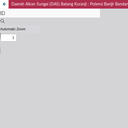
Daerah Aliran Sungai (DAS) Batang Kuranji : Potensi Banjir Band