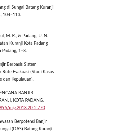
dang di Sungai Batang Kuranji
4, 104–113.
rul, M. R., & Padang, U. N.
atan Kuranji Kota Padang
i Padang, 1–8.
jir Berbasis Sistem
n Rute Evakuasi (Studi Kasus
e dan Kepulauan).
I BENCANA BANJIR
ANJI, KOTA PADANG.
24895/mig.2018.20-2.770
awasan Berpotensi Banjir
ungai (DAS) Batang Kuranji