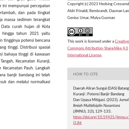
Copyright (c) 2023 Hedsing Cressend
r ini mempunyai percepatan
Aldri Frinaldi, Rembrandt, Dasman Lan
ertambah, dan pada tingkat
Genius Umar, Mulya Gusman
gga massa sedimen terangkat
 Data curah hujan di Kota
 hingga tahun 2021 yaitu
in tingginya potensi bencana
This work is licensed under a
Creative
g tinggi. Distribusi spasial
Commons Attribution-ShareAlike 4.0
si bahaya tinggi di kawasan
International License
.
 Tangah, Kecamatan Kuranji,
n Kecamatan Pauh. Langkah
HOW TO CITE
na banjir bandang ini telah
uk dan melalui normalisasi
Daerah Aliran Sungai (DAS) Batan
Kuranji : Potensi Banjir Bandang
Dan Upaya Mitigasi. (2023).
Jurnal
Ilmiah Multidisiplin Nusantara
(JIMNU)
,
1
(3), 129-133.
https://doi.org/10.59435/jimnu.v
i3.86