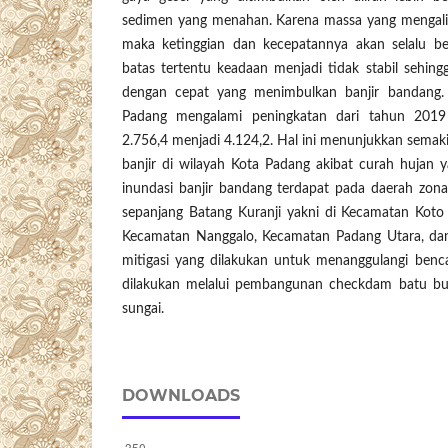
sedimen yang menahan. Karena massa yang mengali
maka ketinggian dan kecepatannya akan selalu b
batas tertentu keadaan menjadi tidak stabil sehin
dengan cepat yang menimbulkan banjir bandang.
Padang mengalami peningkatan dari tahun 2019
2.756,4 menjadi 4.124,2. Hal ini menunjukkan semak
banjir di wilayah Kota Padang akibat curah hujan yan
inundasi banjir bandang terdapat pada daerah zona
sepanjang Batang Kuranji yakni di Kecamatan Koto
Kecamatan Nanggalo, Kecamatan Padang Utara, da
mitigasi yang dilakukan untuk menanggulangi benca
dilakukan melalui pembangunan checkdam batu bus
sungai.
DOWNLOADS