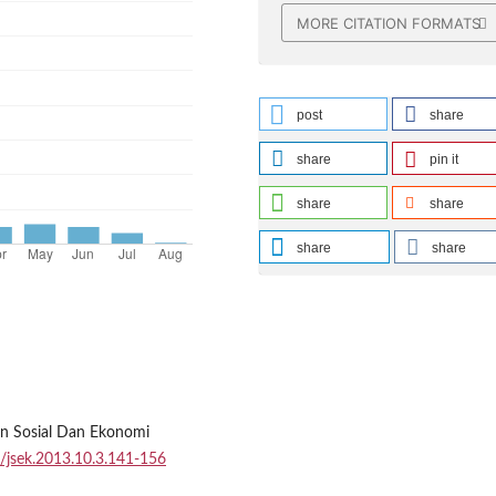
MORE CITATION FORMATS
post
share
share
pin it
share
share
share
share
an Sosial Dan Ekonomi
6/jsek.2013.10.3.141-156