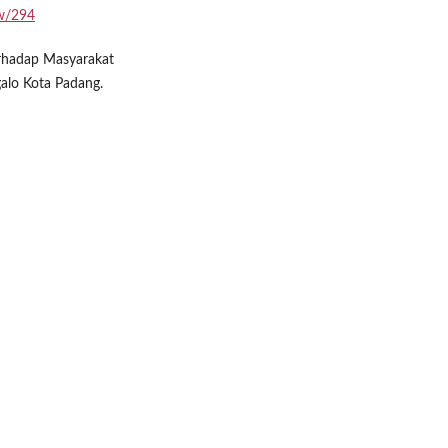
ew/294
erhadap Masyarakat
alo Kota Padang.