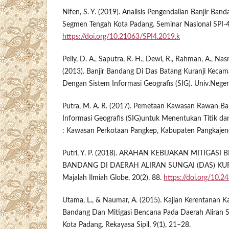
Nifen, S. Y. (2019). Analisis Pengendalian Banjir Ban
Segmen Tengah Kota Padang. Seminar Nasional SPI-
https://doi.org/10.21063/SPI4.2019.k
Pelly, D. A., Saputra, R. H., Dewi, R., Rahman, A., Nas
(2013). Banjir Bandang Di Das Batang Kuranji Kecam
Dengan Sistem Informasi Geografis (SIG). Univ.Neger
Putra, M. A. R. (2017). Pemetaan Kawasan Rawan Ban
Informasi Geografis (SIG)untuk Menentukan Titik da
: Kawasan Perkotaan Pangkep, Kabupaten Pangkajen
Putri, Y. P. (2018). ARAHAN KEBIJAKAN MITIGAS
BANDANG DI DAERAH ALIRAN SUNGAI (DAS) KUR
Majalah Ilmiah Globe, 20(2), 88.
https://doi.org/10.
Utama, L., & Naumar, A. (2015). Kajian Kerentanan K
Bandang Dan Mitigasi Bencana Pada Daerah Aliran S
Kota Padang. Rekayasa Sipil, 9(1), 21–28.