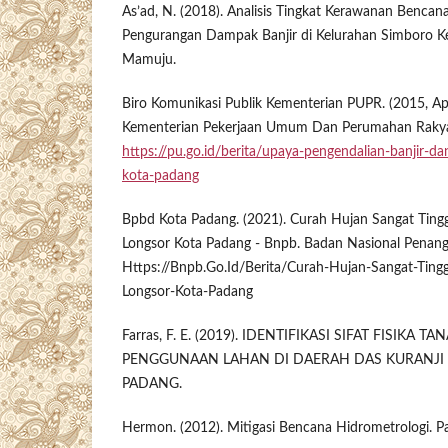
As’ad, N. (2018). Analisis Tingkat Kerawanan Bencan
Pengurangan Dampak Banjir di Kelurahan Simboro 
Mamuju.
Biro Komunikasi Publik Kementerian PUPR. (2015, Ap
Kementerian Pekerjaan Umum Dan Perumahan Rakya
https://pu.go.id/berita/upaya-pengendalian-banjir-da
kota-padang
Bpbd Kota Padang. (2021). Curah Hujan Sangat Tingg
Longsor Kota Padang - Bnpb. Badan Nasional Penan
Https://Bnpb.Go.Id/Berita/Curah-Hujan-Sangat-Tingg
Longsor-Kota-Padang
Farras, F. E. (2019). IDENTIFIKASI SIFAT FISIKA
PENGGUNAAN LAHAN DI DAERAH DAS KURANJI 
PADANG.
Hermon. (2012). Mitigasi Bencana Hidrometrologi. 