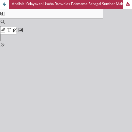
Analisis Kelayakan Usaha Brownies Edamame Sebagai Sumber Makanan Fungsional Dan Pusat Oleh – Oleh Khas Jember