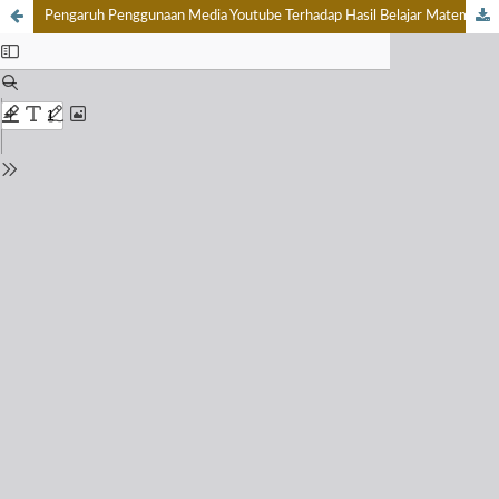
Pengaruh Penggunaan Media Youtube Terhadap Hasil Belajar Matematika Siswa Kelas III UPTD SD Negeri 124388 Pematangsiantar