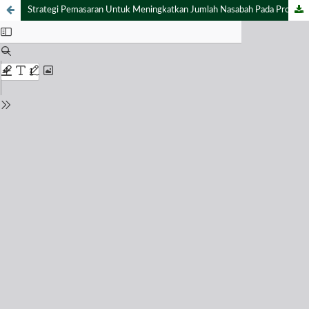
Strategi Pemasaran Untuk Meningkatkan Jumlah Nasabah Pada Produk Pembiayaan KPR di Bank BTN KC Jember