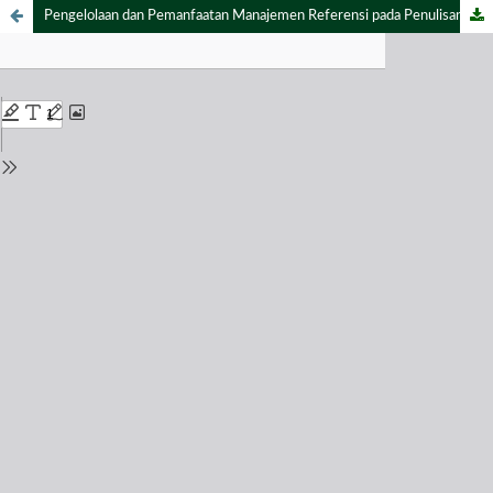
Pengelolaan dan Pemanfaatan Manajemen Referensi pada Penulisan Ilmiah