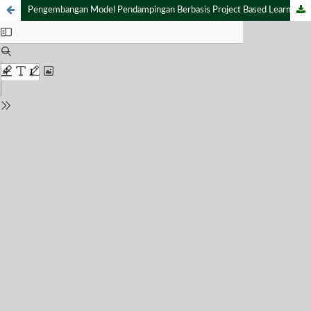
Pengembangan Model Pendampingan Berbasis Project Based Learning Untuk Meningkatkan Kualitas Pembelajaran Bahasa Inggris Di SDN 15 Padang Genting