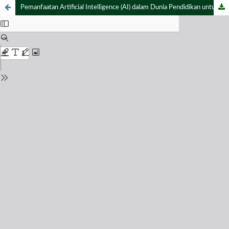
Pemanfaatan Artificial Intelligence (AI) dalam Dunia Pendidikan untuk Meningkatkan Kreativitas Guru SD Brainfor Islamic School