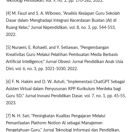
Teknologi Pendidikan, vol. 9, no. 2, pp. 170-182, 2022.
[4] M. Fauzi and S. A. Wibowo, "Analisis Kesiapan Guru Sekolah
Dasar dalam Menghadapi Integrasi Kecerdasan Buatan (AI) di
Ruang Kelas," Jurnal Kependidikan, vol. 8, no. 3, pp. 544-553,
2022.
[5] Nuraeni, E. Rohaeti, and Y. Setiawan, "Pengembangan
Kreativitas Guru Melalui Pelatihan Pembuatan Media Berbasis
Artificial Intelligence," Jurnal Obsesi: Jurnal Pendidikan Anak Usia
Dini, vol. 6, no. 3, pp. 1021-1030, 2022.
[6] F. N. Hakim and D. W. Astuti, "Implementasi ChatGPT Sebagai
Asisten Virtual dalam Penyusunan RPP Kurikulum Merdeka bagi
Guru SD," Jurnal Inovasi Pendidikan Dasar, vol. 7, no. 1, pp. 45-55,
2023.
[7] N. H. Sari, "Peningkatan Kualitas Pengajaran Melalui
Pemanfaatan Platform Notion AI sebagai Manajemen
Pengetahuan Guru," Jurnal Teknologi Informasi dan Pendidikan,