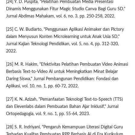
[24] Y. D. Puspita, "Pelatihan Pembuatan Media Presentasi
Dinamis Menggunakan Fitur Magic Studio Canva Bagi Guru SD,"
Jurnal Abdimas Mahakam, vol. 6, no. 3, pp. 250-258, 2022.
[25] C. W. Budiarto, "Penggunaan Aplikasi Animaker dan Pictory
dalam Menyusun Konten Microlearning untuk Anak Usia SD,"
Jurnal Kajian Teknologi Pendidikan, vol. 5, no. 4, pp. 312-320,
2022.
[26] M. R. Hakim, "Efektivitas Pelatihan Pembuatan Video Animasi
Berbasis Text-to-Video AI untuk Meningkatkan Minat Belajar
Daring Siswa," Jurnal Pembangunan Pendidikan: Fondasi dan
Aplikasi, vol. 10, no. 1, pp. 60-72, 2022.
[27] K. N. Azizah, "Pemanfaatan Teknologi Text-to-Speech (TTS)
dan Elevenlabs dalam Pembuatan Bahan Ajar Inklusif," Jurnal
Ortopedagogia, vol. 9, no. 1, pp. 55-64, 2023.
[28] S. R. Indriyani, "Pengaruh Kemampuan Literasi Digital Guru
Terhadap Kualitas Pembuatan RPP Berbasis AI di Era Kurikulum