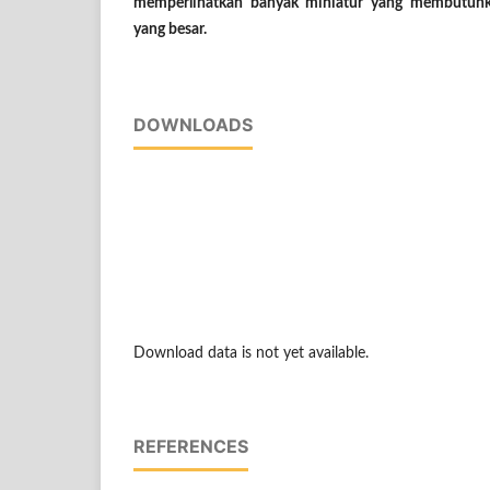
memperlihatkan banyak miniatur yang membutuh
yang besar.
DOWNLOADS
Download data is not yet available.
REFERENCES