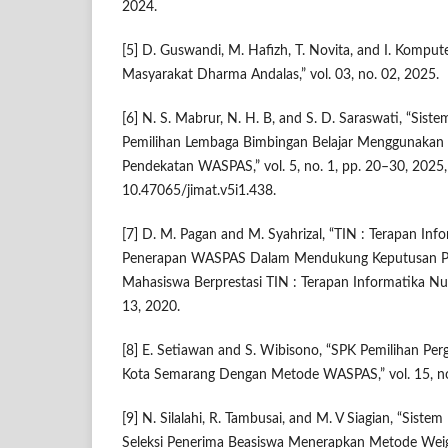
2024.
[5] D. Guswandi, M. Hafizh, T. Novita, and I. Komput
Masyarakat Dharma Andalas,” vol. 03, no. 02, 2025.
[6] N. S. Mabrur, N. H. B, and S. D. Saraswati, “Si
Pemilihan Lembaga Bimbingan Belajar Menggunaka
Pendekatan WASPAS,” vol. 5, no. 1, pp. 20–30, 2025,
10.47065/jimat.v5i1.438.
[7] D. M. Pagan and M. Syahrizal, “TIN : Terapan In
Penerapan WASPAS Dalam Mendukung Keputusan P
Mahasiswa Berprestasi TIN : Terapan Informatika Nusa
13, 2020.
[8] E. Setiawan and S. Wibisono, “SPK Pemilihan Pe
Kota Semarang Dengan Metode WASPAS,” vol. 15, no
[9] N. Silalahi, R. Tambusai, and M. V Siagian, “Sis
Seleksi Penerima Beasiswa Menerapkan Metode Wei