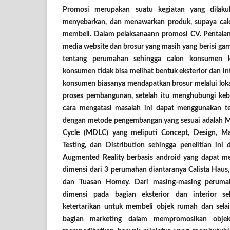
Promosi merupakan suatu kegiatan yang dilak
menyebarkan, dan menawarkan produk, supaya cal
membeli. Dalam pelaksanaann promosi CV. Pental
media website dan brosur yang masih yang berisi ga
tentang perumahan sehingga calon konsumen ku
konsumen tidak bisa melihat bentuk eksterior dan int
konsumen biasanya mendapatkan brosur melalui lok
proses pembangunan, setelah itu menghubungi keba
cara mengatasi masalah ini dapat menggunakan t
dengan metode pengembangan yang sesuai adalah M
Cycle (MDLC) yang meliputi Concept, Design, Mate
Testing, dan Distribution sehingga
penelitian ini 
Augmented Reality berbasis android yang dapat me
dimensi
dari 3 perumahan diantaranya Calista Hau
dan Tuasan Homey. Dari masing-masing peruma
dimensi pada bagian eksterior dan interior s
ketertarikan untuk membeli objek rumah dan sel
bagian marketing dalam mempromosikan obje