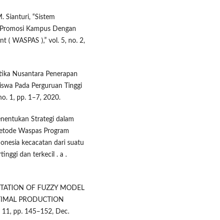
. Sianturi, “Sistem
i Promosi Kampus Dengan
( WASPAS ),” vol. 5, no. 2,
matika Nusantara Penerapan
wa Pada Perguruan Tinggi
no. 1, pp. 1–7, 2020.
enentukan Strategi dalam
etode Waspas Program
donesia kecacatan dari suatu
inggi dan terkecil . a .
LEMENTATION OF FUZZY MODEL
TIMAL PRODUCTION
. 11, pp. 145–152, Dec.