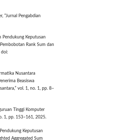
er, “Jurnal Pengabdian
stem Pendukung Keputusan
n Pembobotan Rank Sum dan
 doi:
formatika Nusantara
enerima Beasiswa
ntara,” vol. 1, no. 1, pp. 8–
rguruan Tinggi Komputer
. 1, pp. 153–161, 2025.
tem Pendukung Keputusan
ghted Aggregated Sum