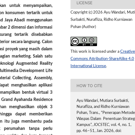
LICENSE
ukan untuk menyampaikan,
Copyright (c) 2026 Ayu Wandari, Muti
on konsumen tertarik untuk
Surbakti, Nurafliza, Ridho Kurniawan
and Jaya Abadi menggunakan
Pohan (Author)
mbar 2 dimensi dan informasi
rang tertarik disebabkan
erior secara langsung. Calon
asi proyek yang masih dalam
This work is licensed under a
Creative
gian marketing. Salah satu
Commons Attribution-ShareAlike 4.0
eknologi Augmented Reality
International License
.
ultimedia Development Life
rial Collecting, Assembly,
HOW TO CITE
dapat menghasilkan aplikasi
nampilkan bentuk virtual 3
s, Grand Ayahanda Residence
Ayu Wandari, Mutiara Surbakti,
han menghasilkan objek 3
Nurafliza, and Ridho Kurniawan
Pohan, Trans., “Penerapan Metod
ehingga dapat memberikan
Waspas Dalam Penentuan Strateg
ain itu juga membantu pada
Kampus”,
JOCSTEC
, vol. 4, no. 1,
k perumahan tanpa perlu
pp. 46–51, Jan. 2026, doi: