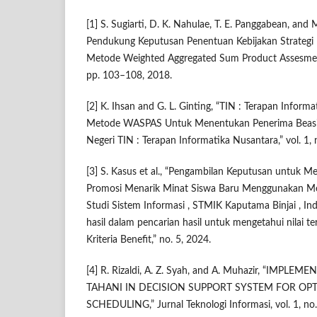
[1] S. Sugiarti, D. K. Nahulae, T. E. Panggabean, and M
Pendukung Keputusan Penentuan Kebijakan Strateg
Metode Weighted Aggregated Sum Product Assesment 
pp. 103–108, 2018.
[2] K. Ihsan and G. L. Ginting, “TIN : Terapan Infor
Metode WASPAS Untuk Menentukan Penerima Beasis
Negeri TIN : Terapan Informatika Nusantara,” vol. 1, 
[3] S. Kasus et al., “Pengambilan Keputusan untuk M
Promosi Menarik Minat Siswa Baru Menggunakan M
Studi Sistem Informasi , STMIK Kaputama Binjai , In
hasil dalam pencarian hasil untuk mengetahui nilai tert
Kriteria Benefit,” no. 5, 2024.
[4] R. Rizaldi, A. Z. Syah, and A. Muhazir, “IMP
TAHANI IN DECISION SUPPORT SYSTEM FOR OP
SCHEDULING,” Jurnal Teknologi Informasi, vol. 1, no