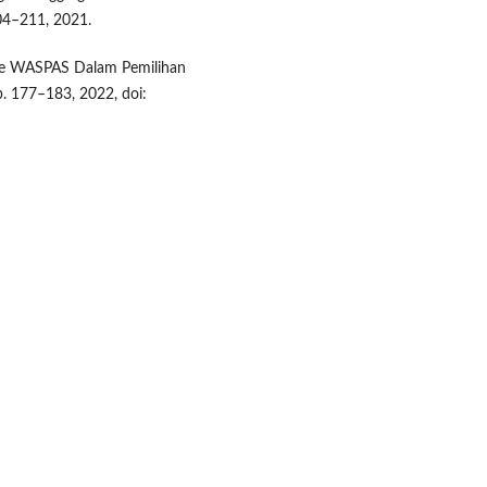
204–211, 2021.
ode WASPAS Dalam Pemilihan
pp. 177–183, 2022, doi: