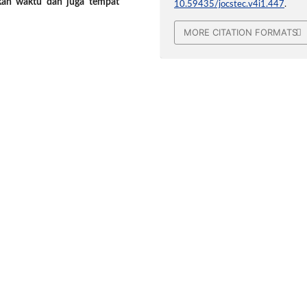
kan waktu dan juga tempat
10.59435/jocstec.v4i1.447
.
MORE CITATION FORMATS