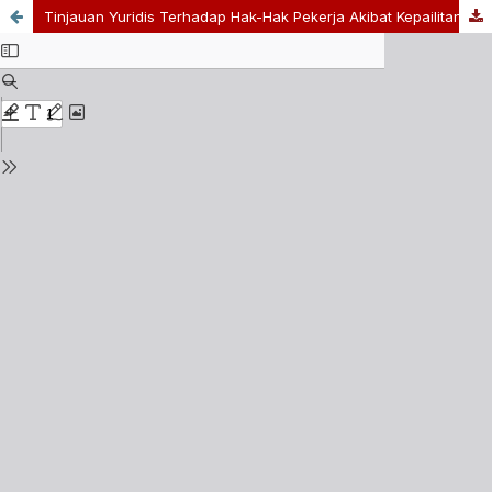
Tinjauan Yuridis Terhadap Hak-Hak Pekerja Akibat Kepailitan Perusahaan