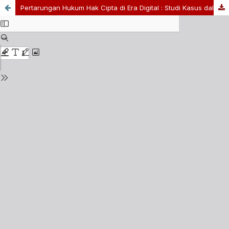
Pertarungan Hukum Hak Cipta di Era Digital : Studi Kasus dalam Konteks Indonesia