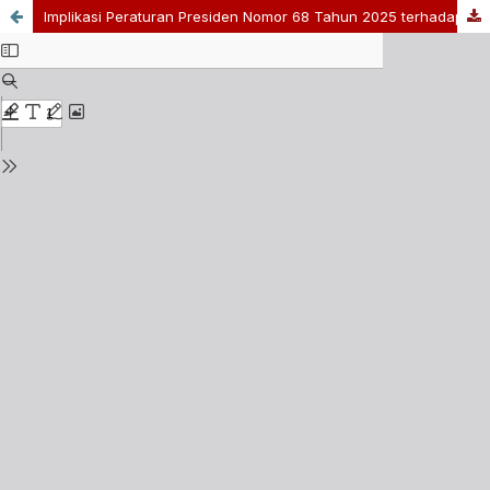
Implikasi Peraturan Presiden Nomor 68 Tahun 2025 terhadap Transaksi Digital Lintas Negara oleh Pelaku Usaha Indonesia