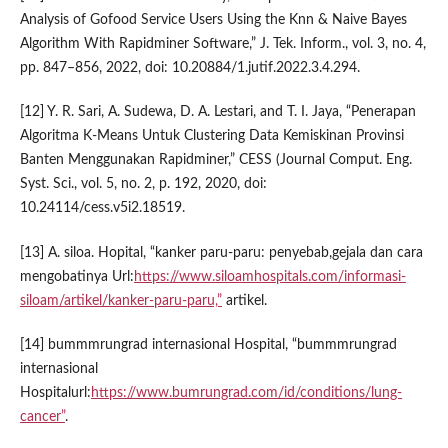
Analysis of Gofood Service Users Using the Knn & Naive Bayes
Algorithm With Rapidminer Software,” J. Tek. Inform., vol. 3, no. 4,
pp. 847–856, 2022, doi: 10.20884/1.jutif.2022.3.4.294.
[12] Y. R. Sari, A. Sudewa, D. A. Lestari, and T. I. Jaya, “Penerapan
Algoritma K-Means Untuk Clustering Data Kemiskinan Provinsi
Banten Menggunakan Rapidminer,” CESS (Journal Comput. Eng.
Syst. Sci., vol. 5, no. 2, p. 192, 2020, doi:
10.24114/cess.v5i2.18519.
[13] A. siloa. Hopital, “kanker paru-paru: penyebab,gejala dan cara
mengobatinya Url:
https://www.siloamhospitals.com/informasi-
siloam/artikel/kanker-paru-paru,”
artikel.
[14] bummmrungrad internasional Hospital, “bummmrungrad
internasional
Hospitalurl:
https://www.bumrungrad.com/id/conditions/lung-
cancer”
.