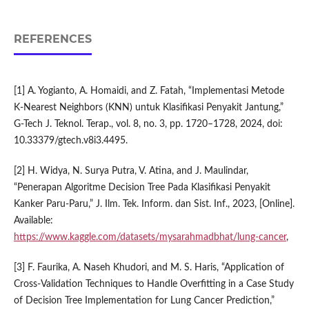
REFERENCES
[1] A. Yogianto, A. Homaidi, and Z. Fatah, “Implementasi Metode
K-Nearest Neighbors (KNN) untuk Klasifikasi Penyakit Jantung,”
G-Tech J. Teknol. Terap., vol. 8, no. 3, pp. 1720–1728, 2024, doi:
10.33379/gtech.v8i3.4495.
[2] H. Widya, N. Surya Putra, V. Atina, and J. Maulindar,
“Penerapan Algoritme Decision Tree Pada Klasifikasi Penyakit
Kanker Paru-Paru,” J. Ilm. Tek. Inform. dan Sist. Inf., 2023, [Online].
Available:
https://www.kaggle.com/datasets/mysarahmadbhat/lung-cancer
,
[3] F. Faurika, A. Naseh Khudori, and M. S. Haris, “Application of
Cross-Validation Techniques to Handle Overfitting in a Case Study
of Decision Tree Implementation for Lung Cancer Prediction,”