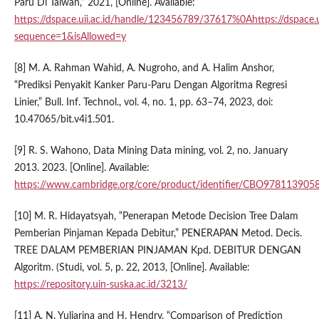
Paru Di Taiwan,” 2021, [Online]. Available:
https://dspace.uii.ac.id/handle/123456789/37617%0Ahttps://dspace
sequence=1&isAllowed=y
[8] M. A. Rahman Wahid, A. Nugroho, and A. Halim Anshor,
“Prediksi Penyakit Kanker Paru-Paru Dengan Algoritma Regresi
Linier,” Bull. Inf. Technol., vol. 4, no. 1, pp. 63–74, 2023, doi:
10.47065/bit.v4i1.501.
[9] R. S. Wahono, Data Mining Data mining, vol. 2, no. January
2013. 2023. [Online]. Available:
https://www.cambridge.org/core/product/identifier/CBO97811390
[10] M. R. Hidayatsyah, “Penerapan Metode Decision Tree Dalam
Pemberian Pinjaman Kepada Debitur,” PENERAPAN Metod. Decis.
TREE DALAM PEMBERIAN PINJAMAN Kpd. DEBITUR DENGAN
Algoritm. (Studi, vol. 5, p. 22, 2013, [Online]. Available:
https://repository.uin-suska.ac.id/3213/
[11] A. N. Yuliarina and H. Hendry, “Comparison of Prediction