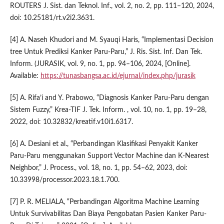
ROUTERS J. Sist. dan Teknol. Inf., vol. 2, no. 2, pp. 111–120, 2024,
doi: 10.25181/rt.v2i2.3631.
[4] A. Naseh Khudori and M. Syauqi Haris, “Implementasi Decision
tree Untuk Prediksi Kanker Paru-Paru,” J. Ris. Sist. Inf. Dan Tek.
Inform. (JURASIK, vol. 9, no. 1, pp. 94–106, 2024, [Online].
Available:
https://tunasbangsa.ac.id/ejurnal/index.php/jurasik
[5] A. Rifa’i and Y. Prabowo, “Diagnosis Kanker Paru-Paru dengan
Sistem Fuzzy,” Krea-TIF J. Tek. Inform. , vol. 10, no. 1, pp. 19–28,
2022, doi: 10.32832/kreatif.v10i1.6317.
[6] A. Desiani et al., “Perbandingan Klasifikasi Penyakit Kanker
Paru-Paru menggunakan Support Vector Machine dan K-Nearest
Neighbor,” J. Process., vol. 18, no. 1, pp. 54–62, 2023, doi:
10.33998/processor.2023.18.1.700.
[7] P. R. MELIALA, “Perbandingan Algoritma Machine Learning
Untuk Survivabilitas Dan Biaya Pengobatan Pasien Kanker Paru-