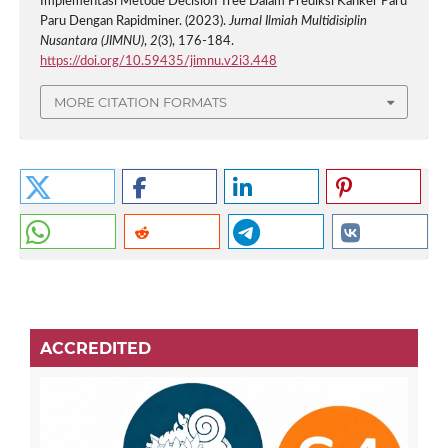
Implementasi Metode Decision Tree Dalam Prediksi Kanker Paru
Paru Dengan Rapidminer. (2023).
Jurnal Ilmiah Multidisiplin
Nusantara (JIMNU)
,
2
(3), 176-184.
https://doi.org/10.59435/jimnu.v2i3.448
MORE CITATION FORMATS
ACCREDITED