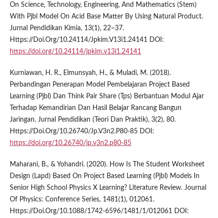
On Science, Technology, Engineering, And Mathematics (Stem)
With Pjbl Model On Acid Base Matter By Using Natural Product.
Jurnal Pendidikan Kimia, 13(1), 22–37.
Https://Doi.Org/10.24114/Jpkim.V13i1.24141 DOI:
https://doi.org/10.24114/jpkim.v13i1.24141
Kurniawan, H. R., Elmunsyah, H., & Muladi, M. (2018).
Perbandingan Penerapan Model Pembelajaran Project Based
Learning (Pjbl) Dan Think Pair Share (Tps) Berbantuan Modul Ajar
Terhadap Kemandirian Dan Hasil Belajar Rancang Bangun
Jaringan. Jurnal Pendidikan (Teori Dan Praktik), 3(2), 80.
Https://Doi.Org/10.26740/Jp.V3n2.P80-85 DOI:
https://doi.org/10.26740/jp.v3n2.p80-85
Maharani, B., & Yohandri. (2020). How Is The Student Worksheet
Design (Lapd) Based On Project Based Learning (Pjbl) Models In
Senior High School Physics X Learning? Literature Review. Journal
Of Physics: Conference Series, 1481(1), 012061.
Https://Doi.Org/10.1088/1742-6596/1481/1/012061 DOI: