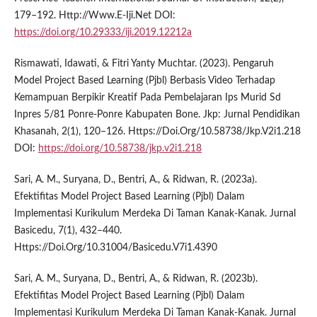
179–192. Http://Www.E-Iji.Net DOI:
https://doi.org/10.29333/iji.2019.12212a
Rismawati, Idawati, & Fitri Yanty Muchtar. (2023). Pengaruh
Model Project Based Learning (Pjbl) Berbasis Video Terhadap
Kemampuan Berpikir Kreatif Pada Pembelajaran Ips Murid Sd
Inpres 5/81 Ponre-Ponre Kabupaten Bone. Jkp: Jurnal Pendidikan
Khasanah, 2(1), 120–126. Https://Doi.Org/10.58738/Jkp.V2i1.218
DOI:
https://doi.org/10.58738/jkp.v2i1.218
Sari, A. M., Suryana, D., Bentri, A., & Ridwan, R. (2023a).
Efektifitas Model Project Based Learning (Pjbl) Dalam
Implementasi Kurikulum Merdeka Di Taman Kanak-Kanak. Jurnal
Basicedu, 7(1), 432–440.
Https://Doi.Org/10.31004/Basicedu.V7i1.4390
Sari, A. M., Suryana, D., Bentri, A., & Ridwan, R. (2023b).
Efektifitas Model Project Based Learning (Pjbl) Dalam
Implementasi Kurikulum Merdeka Di Taman Kanak-Kanak. Jurnal