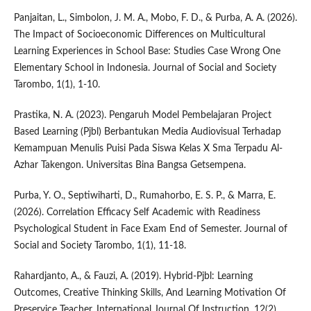
Panjaitan, L., Simbolon, J. M. A., Mobo, F. D., & Purba, A. A. (2026).
The Impact of Socioeconomic Differences on Multicultural
Learning Experiences in School Base: Studies Case Wrong One
Elementary School in Indonesia. Journal of Social and Society
Tarombo, 1(1), 1-10.
Prastika, N. A. (2023). Pengaruh Model Pembelajaran Project
Based Learning (Pjbl) Berbantukan Media Audiovisual Terhadap
Kemampuan Menulis Puisi Pada Siswa Kelas X Sma Terpadu Al-
Azhar Takengon. Universitas Bina Bangsa Getsempena.
Purba, Y. O., Septiwiharti, D., Rumahorbo, E. S. P., & Marra, E.
(2026). Correlation Efficacy Self Academic with Readiness
Psychological Student in Face Exam End of Semester. Journal of
Social and Society Tarombo, 1(1), 11-18.
Rahardjanto, A., & Fauzi, A. (2019). Hybrid-Pjbl: Learning
Outcomes, Creative Thinking Skills, And Learning Motivation Of
Preservice Teacher. International Journal Of Instruction, 12(2),