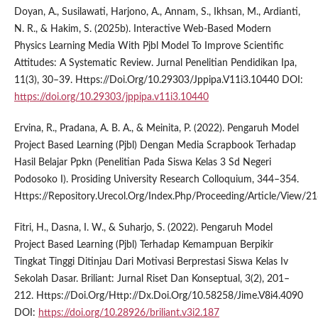
Doyan, A., Susilawati, Harjono, A., Annam, S., Ikhsan, M., Ardianti,
N. R., & Hakim, S. (2025b). Interactive Web-Based Modern
Physics Learning Media With Pjbl Model To Improve Scientific
Attitudes: A Systematic Review. Jurnal Penelitian Pendidikan Ipa,
11(3), 30–39. Https://Doi.Org/10.29303/Jppipa.V11i3.10440 DOI:
https://doi.org/10.29303/jppipa.v11i3.10440
Ervina, R., Pradana, A. B. A., & Meinita, P. (2022). Pengaruh Model
Project Based Learning (Pjbl) Dengan Media Scrapbook Terhadap
Hasil Belajar Ppkn (Penelitian Pada Siswa Kelas 3 Sd Negeri
Podosoko I). Prosiding University Research Colloquium, 344–354.
Https://Repository.Urecol.Org/Index.Php/Proceeding/Article/View/2
Fitri, H., Dasna, I. W., & Suharjo, S. (2022). Pengaruh Model
Project Based Learning (Pjbl) Terhadap Kemampuan Berpikir
Tingkat Tinggi Ditinjau Dari Motivasi Berprestasi Siswa Kelas Iv
Sekolah Dasar. Briliant: Jurnal Riset Dan Konseptual, 3(2), 201–
212. Https://Doi.Org/Http://Dx.Doi.Org/10.58258/Jime.V8i4.4090
DOI:
https://doi.org/10.28926/briliant.v3i2.187