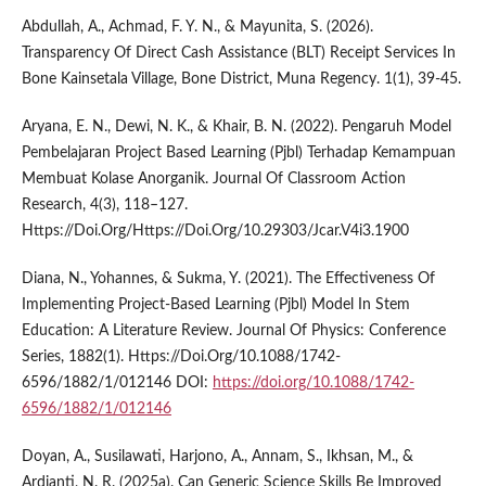
Abdullah, A., Achmad, F. Y. N., & Mayunita, S. (2026).
Transparency Of Direct Cash Assistance (BLT) Receipt Services In
Bone Kainsetala Village, Bone District, Muna Regency. 1(1), 39-45.
Aryana, E. N., Dewi, N. K., & Khair, B. N. (2022). Pengaruh Model
Pembelajaran Project Based Learning (Pjbl) Terhadap Kemampuan
Membuat Kolase Anorganik. Journal Of Classroom Action
Research, 4(3), 118–127.
Https://Doi.Org/Https://Doi.Org/10.29303/Jcar.V4i3.1900
Diana, N., Yohannes, & Sukma, Y. (2021). The Effectiveness Of
Implementing Project-Based Learning (Pjbl) Model In Stem
Education: A Literature Review. Journal Of Physics: Conference
Series, 1882(1). Https://Doi.Org/10.1088/1742-
6596/1882/1/012146 DOI:
https://doi.org/10.1088/1742-
6596/1882/1/012146
Doyan, A., Susilawati, Harjono, A., Annam, S., Ikhsan, M., &
Ardianti, N. R. (2025a). Can Generic Science Skills Be Improved