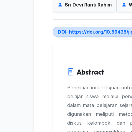
Sri Devi Ranti Rahim
W
DOI:
https://doi.org/10.59435/j
Abstract
Penelitian ini bertujuan un
belajar siswa melalui pe
dalam mata pelajaran sejar
digunakan meliputi meto
diskusi kelompok, dan pe
penelitian menunjukkan a