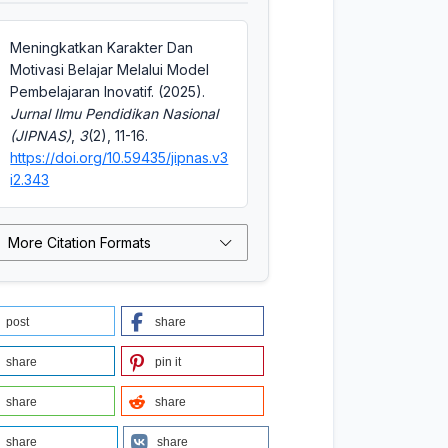
Meningkatkan Karakter Dan
Motivasi Belajar Melalui Model
Pembelajaran Inovatif. (2025).
Jurnal Ilmu Pendidikan Nasional
(JIPNAS)
,
3
(2), 11-16.
https://doi.org/10.59435/jipnas.v3
i2.343
More Citation Formats
post
share
share
pin it
share
share
share
share