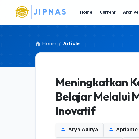
Main Navigation
J
I
P
N
A
S
Main Content
Home
Current
Archive
Sidebar
Home
Article
Meningkatkan Ka
Belajar Melalui
Inovatif
Arya Aditya
Aprianto A