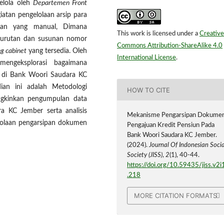
elola oleh
Departemen Front
atan pengelolaan arsip para
an yang manual, Dimana
This work is licensed under a
Creative
 urutan dan susunan nomor
Commons Attribution-ShareAlike 4.0
ing cabinet
yang tersedia. Oleh
International License
.
mengeksplorasi bagaimana
 di Bank Woori Saudara KC
an ini adalah Metodologi
HOW TO CITE
ngkinkan pengumpulan data
a KC Jember serta analisis
Mekanisme Pengarsipan Dokume
geolaan pengarsipan dokumen
Pengajuan Kredit Pensiun Pada
Bank Woori Saudara KC Jember.
(2024).
Journal Of Indonesian Socia
Society (JISS)
,
2
(1), 40-44.
https://doi.org/10.59435/jiss.v2i
.218
MORE CITATION FORMATS