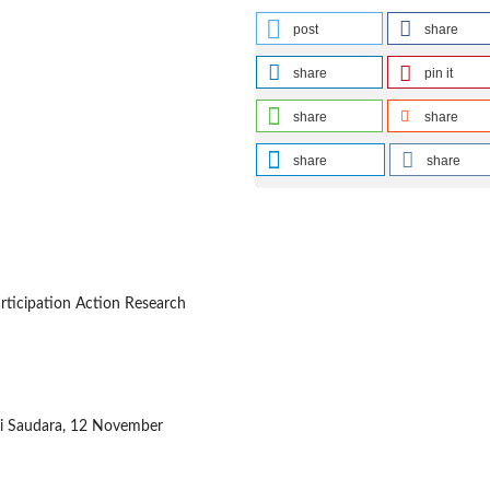
post
share
share
pin it
share
share
share
share
rticipation Action Research
ri Saudara, 12 November