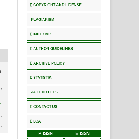
COPYRIGHT AND LICENSE
PLAGIARISM
INDEXING
AUTHOR GUIDELINES
ARCHIVE POLICY
n
STATISTIK
l
AUTHOR FEES
1
CONTACT US
LOA
P-ISSN
E-ISSN