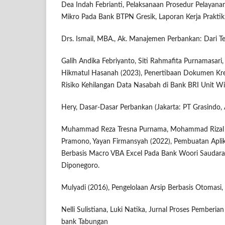
Dea Indah Febrianti, Pelaksanaan Prosedur Pelayana
Mikro Pada Bank BTPN Gresik, Laporan Kerja Praktik
Drs. Ismail, MBA., Ak. Manajemen Perbankan: Dari Teo
Galih Andika Febriyanto, Siti Rahmafita Purnamasari
Hikmatul Hasanah (2023), Penertibaan Dokumen Kre
Risiko Kehilangan Data Nasabah di Bank BRI Unit Wi
Hery, Dasar-Dasar Perbankan (Jakarta: PT Grasindo, 
Muhammad Reza Tresna Purnama, Mohammad Rizal G
Pramono, Yayan Firmansyah (2022), Pembuatan Aplika
Berbasis Macro VBA Excel Pada Bank Woori Saudar
Diponegoro.
Mulyadi (2016), Pengelolaan Arsip Berbasis Otomasi,
Nelli Sulistiana, Luki Natika, Jurnal Proses Pemberia
bank Tabungan