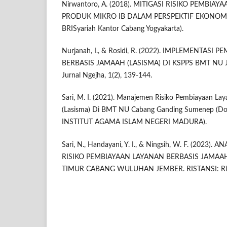
Nirwantoro, A. (2018). MITIGASI RISIKO PEMBI
PRODUK MIKRO IB DALAM PERSPEKTIF EKONOMI I
BRISyariah Kantor Cabang Yogyakarta).
Nurjanah, I., & Rosidi, R. (2022). IMPLEMENTAS
BERBASIS JAMAAH (LASISMA) DI KSPPS BMT NU
Jurnal Ngejha, 1(2), 139-144.
Sari, M. I. (2021). Manajemen Risiko Pembiayaan La
(Lasisma) Di BMT NU Cabang Ganding Sumenep (Doct
INSTITUT AGAMA ISLAM NEGERI MADURA).
Sari, N., Handayani, Y. I., & Ningsih, W. F. (2023)
RISIKO PEMBIAYAAN LAYANAN BERBASIS JAMAA
TIMUR CABANG WULUHAN JEMBER. RISTANSI: Riset