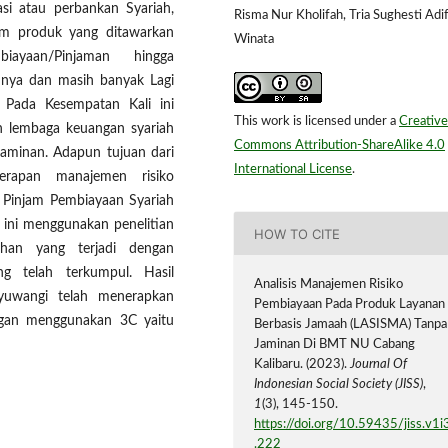
si atau perbankan Syariah,
Risma Nur Kholifah, Tria Sughesti Adi
m produk yang ditawarkan
Winata
yaan/Pinjaman hingga
nya dan masih banyak Lagi
 Pada Kesempatan Kali ini
This work is licensed under a
Creative
n lembaga keuangan syariah
Commons Attribution-ShareAlike 4.0
jaminan. Adapun tujuan dari
International License
.
nerapan manajemen risiko
 Pinjam Pembiayaan Syariah
 ini menggunakan penelitian
HOW TO CITE
lahan yang terjadi dengan
g telah terkumpul. Hasil
Analisis Manajemen Risiko
uwangi telah menerapkan
Pembiayaan Pada Produk Layanan
ngan menggunakan 3C yaitu
Berbasis Jamaah (LASISMA) Tanpa
Jaminan Di BMT NU Cabang
Kalibaru. (2023).
Journal Of
Indonesian Social Society (JISS)
,
1
(3), 145-150.
https://doi.org/10.59435/jiss.v1i
.222