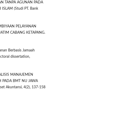
AYAAN TANPA AGUNAN PADA
SLAM (Studi PT. Bank
I PEMBIYAAN PELAYANAN
 JATIM CABANG KETAPANG.
yanan Berbasis Jamaah
oral dissertation,
. ANALISIS MANAJEMEN
H PADA BMT NU JAWA
 Akuntansi, 4(2), 137-158