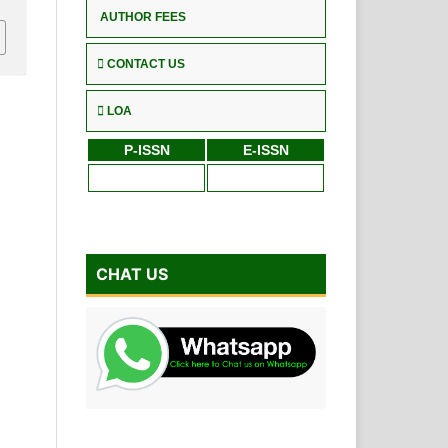
AUTHOR FEES
CONTACT US
LOA
P-ISSN
E-ISSN
CHAT US