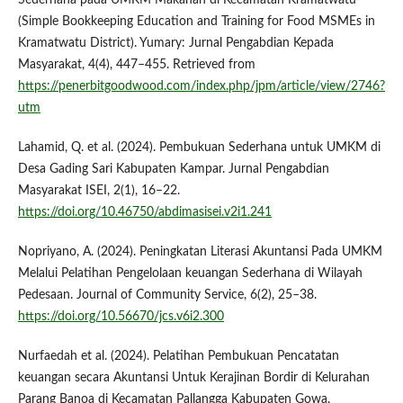
Sederhana pada UMKM Makanan di Kecamatan Kramatwatu
(Simple Bookkeeping Education and Training for Food MSMEs in
Kramatwatu District). Yumary: Jurnal Pengabdian Kepada
Masyarakat, 4(4), 447–455. Retrieved from
https://penerbitgoodwood.com/index.php/jpm/article/view/2746?
utm
Lahamid, Q. et al. (2024). Pembukuan Sederhana untuk UMKM di
Desa Gading Sari Kabupaten Kampar. Jurnal Pengabdian
Masyarakat ISEI, 2(1), 16–22.
https://doi.org/10.46750/abdimasisei.v2i1.241
Nopriyano, A. (2024). Peningkatan Literasi Akuntansi Pada UMKM
Melalui Pelatihan Pengelolaan keuangan Sederhana di Wilayah
Pedesaan. Journal of Community Service, 6(2), 25–38.
https://doi.org/10.56670/jcs.v6i2.300
Nurfaedah et al. (2024). Pelatihan Pembukuan Pencatatan
keuangan secara Akuntansi Untuk Kerajinan Bordir di Kelurahan
Parang Banoa di Kecamatan Pallangga Kabupaten Gowa.