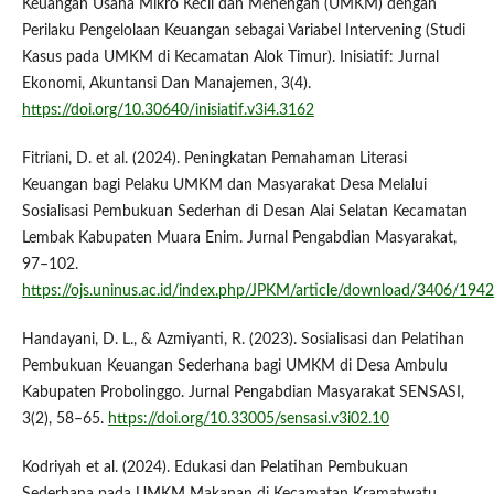
Keuangan Usaha Mikro Kecil dan Menengah (UMKM) dengan
Perilaku Pengelolaan Keuangan sebagai Variabel Intervening (Studi
Kasus pada UMKM di Kecamatan Alok Timur). Inisiatif: Jurnal
Ekonomi, Akuntansi Dan Manajemen, 3(4).
https://doi.org/10.30640/inisiatif.v3i4.3162
Fitriani, D. et al. (2024). Peningkatan Pemahaman Literasi
Keuangan bagi Pelaku UMKM dan Masyarakat Desa Melalui
Sosialisasi Pembukuan Sederhan di Desan Alai Selatan Kecamatan
Lembak Kabupaten Muara Enim. Jurnal Pengabdian Masyarakat,
97–102.
https://ojs.uninus.ac.id/index.php/JPKM/article/download/3406/1942
Handayani, D. L., & Azmiyanti, R. (2023). Sosialisasi dan Pelatihan
Pembukuan Keuangan Sederhana bagi UMKM di Desa Ambulu
Kabupaten Probolinggo. Jurnal Pengabdian Masyarakat SENSASI,
3(2), 58–65.
https://doi.org/10.33005/sensasi.v3i02.10
Kodriyah et al. (2024). Edukasi dan Pelatihan Pembukuan