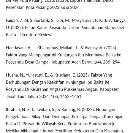
Dinkes Kota Padang, 2023. (2023). Laporan Tahunan Dinas
Kesehatan Kota Padang 2023 Edisi 2024.
Faiqah, Z. Al, Suhartatik, S., Gizi, M., Masyarakat, F. K., & Airlangga,
U. (2022). Peran Kader Posyandu Dalam Pemantauan Status Gizi
Balita : Literature Review.
Handayani, A. L., Khairunnas, Muliadi, T., & Alamsyah. (2024).
Faktor yang Mempengaruhi Kunjungan Ibu Membawa Balita ke
Posyandu Desa Gampa, Kabupaten Aceh Barat. 1(4), 286–294.
Husna, N., Yuliastuti, E., & Kristiana, E. (2025). Faktor Yang
Berhubungan Dengan Keaktifan Kunjungan Ibu Balita Ke
Posyandu Di Kelurahan Angsau Puskesmas Angsau Kabupaten
Tanah Laut Tahun 2024. 1(8), 1452–1461.
Ibrahim, N. S. I., Toyibah, S., & Kanang, B. (2023). Hubungan
Pengetahuan, Sikap Dan Dukungan Keluarga Dengan Kunjungan
Balita Di Posyandu Wilayah Kerja Puskesmas Bumiwonorejo.
Medika Alkhairaat : Jurnal Penelitian Kedokteran Dan Kesehatan,