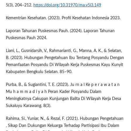
5(3), 204–212.
https://doi.org/10.31970/ma.v5i3.149
Kementrian Kesehatan. (2023). Profil Kesehatan Indonesia 2023.
Laporan Tahunan Puskesmas Pauh. (2024). Laporan Tahunan
Puskesmas Pauh 2024.
Liani, L., Gusnidarsih, V., Rahmarianti, G., Manna, A. K., & Selatan,
B. (2023). Hubungan Pengetahuan Ibu Tentang Posyandu Dengan
Pemanfaatan Posyandu Di Wilayah Kerja Puskesmas Kayu Kunyit
Kabupaten Bengkulu Selatan. 85–90.
Purba, B., & Sugiantini, T. E. (2023). Ju rn a l Ke p e r a w a t a n
Mu h a m m a d i y a h Peran Kader Posyandu Dalam
Meningkatnya Cakupan Kunjungan Balita Di Wilayah Kerja Desa
Sukaluyu Karawang. 8(3).
Rahima, Si., Yuniar, N., & Rezal, F. (2021). Hubungan Pengetahuan
, Sikap Dan Dukungan Keluarga Terhadap Partisipasi Ibu Dalam