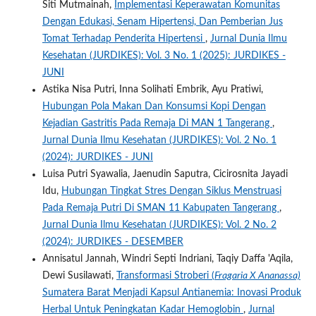
Siti Mutmainah,
Implementasi Keperawatan Komunitas
Dengan Edukasi, Senam Hipertensi, Dan Pemberian Jus
Tomat Terhadap Penderita Hipertensi
,
Jurnal Dunia Ilmu
Kesehatan (JURDIKES): Vol. 3 No. 1 (2025): JURDIKES -
JUNI
Astika Nisa Putri, Inna Solihati Embrik, Ayu Pratiwi,
Hubungan Pola Makan Dan Konsumsi Kopi Dengan
Kejadian Gastritis Pada Remaja Di MAN 1 Tangerang
,
Jurnal Dunia Ilmu Kesehatan (JURDIKES): Vol. 2 No. 1
(2024): JURDIKES - JUNI
Luisa Putri Syawalia, Jaenudin Saputra, Cicirosnita Jayadi
Idu,
Hubungan Tingkat Stres Dengan Siklus Menstruasi
Pada Remaja Putri Di SMAN 11 Kabupaten Tangerang
,
Jurnal Dunia Ilmu Kesehatan (JURDIKES): Vol. 2 No. 2
(2024): JURDIKES - DESEMBER
Annisatul Jannah, Windri Septi Indriani, Taqiy Daffa 'Aqila,
Dewi Susilawati,
Transformasi Stroberi (
Fragaria X Ananassa)
Sumatera Barat Menjadi Kapsul Antianemia: Inovasi Produk
Herbal Untuk Peningkatan Kadar Hemoglobin
,
Jurnal