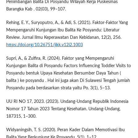
Penimbangan Balita Di Posyandu Wilayah Kerja Puskesmas
Barangka Kab . 02(03), 99–107.
Rehing, E. Y., Suryoputro, A., & Adi, S. (2021). Faktor-Faktor Yang
Mempengaruhi Kunjungan Ibu Balita Ke Posyandu: Literatur
Review. Jurnal Ilmu Keperawatan Dan Kebidanan, 12(2), 256.
https://doi.org/10.26751/jikk.v12i2.1003
Supri, A., & Zulfira, R. (2024). Faktor yang Mempengaruhi
Kunjungan Balita di Posyandu Factors Influencing Toddler Visits to
Posyandu bentuk Upaya Kesehatan Bersumber Daya Tahun (
balita ) ke posyandu . Hal ini juga akan Di Sulawesi Tengah jumlah
Posyandu pada berdasarkan strata yaitu Po. 3(1), 5–13.
UU RI NO 17, 2023. (2023). Undang-Undang Republik Indonesia
Nomor 17 Tahun 2023 Tentang Kesehatan. Undang-Undang,
187315, 1–300.
Widyaningsih, T. S. (2020). Peran Kader Dalam Memotivasi Ibu
Balita Yang Berkunjung Ke Posyandu. 5(1), 1–12.